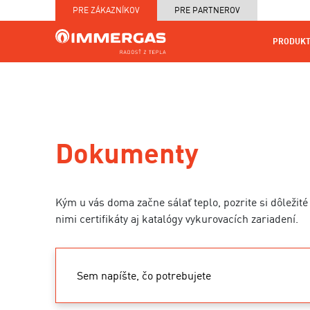
PRE ZÁKAZNÍKOV
PRE PARTNEROV
PRODUKT
KOTOL
MAPA
PRODUKTY
SERVIS
NA
CENNÍKY
PRED
MIERU
A TE
Dokumenty
Kým u vás doma začne sálať teplo, pozrite si dôleži
nimi certifikáty aj katalógy vykurovacích zariadení.