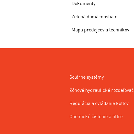
Dokumenty
Zelená domácnostiam
Mapa predajcov a technikov
Solárne systémy
Zónové hydraulické rozdeľovač
Regulácia a ovládanie kotlov
Chemické čistenie a filtre