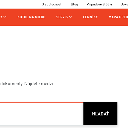
O spoločnosti
Blog
Prípadové štúdie
Dok
Y
KOTOL NA MIERU
SERVIS
CENNÍKY
MAPA PRED
AJCOV
VÝROBA
KONTAKTY
CHNIKOV
té dokumenty. Nájdete medzi
HĽADAŤ