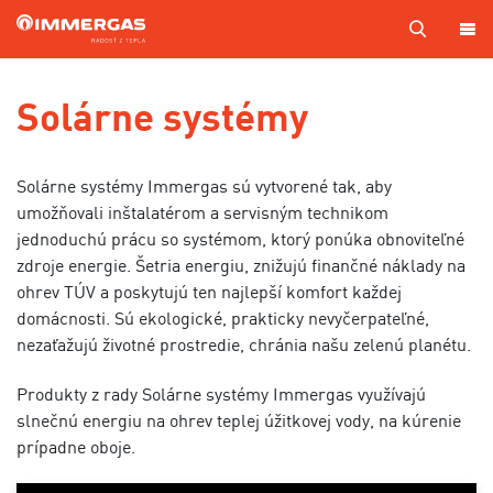
PRODUKTY
Solárne systémy
KOTOL
NA
Solárne systémy Immergas sú vytvorené tak, aby
MIERU
umožňovali inštalatérom a servisným technikom
SERVIS
jednoduchú prácu so systémom, ktorý ponúka obnoviteľné
zdroje energie. Šetria energiu, znižujú finančné náklady na
CENNÍKY
ohrev TÚV a poskytujú ten najlepší komfort každej
domácnosti. Sú ekologické, prakticky nevyčerpateľné,
MAPA
PREDAJCOV
nezaťažujú životné prostredie, chránia našu zelenú planétu.
A TECHNIKOV
Produkty z rady Solárne systémy Immergas využívajú
VÝROBA
slnečnú energiu na ohrev teplej úžitkovej vody, na kúrenie
KONTAKTY
prípadne oboje.