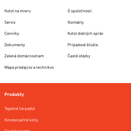
Kotol na mieru
O spoločnosti
Servis
Kontakty
Cenníky
Kotol dobrých správ
Dokumenty
Prípadové štúdie
Zelená domácnostiam
Časté otázky
Mapa predajcov a technikov
Produkty
Tepelné čerpadlá
Kondenzačné kotly
Tradičné kotly