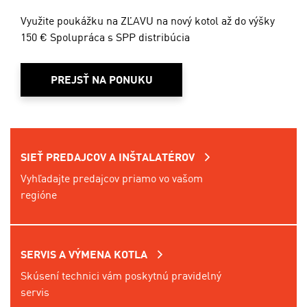
Využite poukážku na ZĽAVU na nový kotol až do výšky
150 € Spolupráca s SPP distribúcia
PREJSŤ NA PONUKU
SIEŤ PREDAJCOV A INŠTALATÉROV
Vyhľadajte predajcov priamo vo vašom
regióne
SERVIS A VÝMENA KOTLA
Skúsení technici vám poskytnú pravidelný
servis