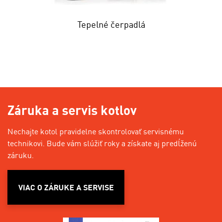
Tepelné čerpadlá
Záruka a servis kotlov
Nechajte kotol pravidelne skontrolovať servisnému
technikovi. Bude vám slúžiť roky a získate aj predĺženú
záruku.
VIAC O ZÁRUKE A SERVISE