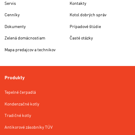
Servis
Kontakty
Cenníky
Kotol dobrých správ
Dokumenty
Prípadové štúdie
Zelená domácnostiam
Časté otázky
Mapa predajcov a technikov
Produkty
Tepelné čerpadlá
Kondenzačné kotly
Tradičné kotly
Antikorové zásobníky TÚV