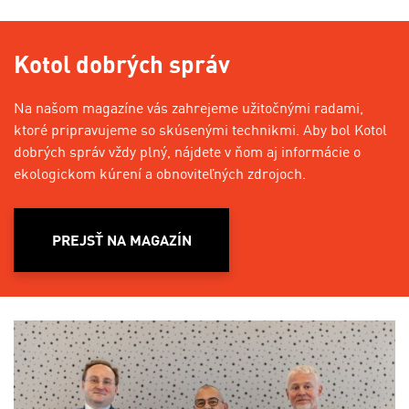
Kotol dobrých správ
Na našom magazíne vás zahrejeme užitočnými radami,
ktoré pripravujeme so skúsenými technikmi. Aby bol Kotol
dobrých správ vždy plný, nájdete v ňom aj informácie o
ekologickom kúrení a obnoviteľných zdrojoch.
PREJSŤ NA MAGAZÍN