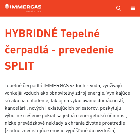
PRODUKTY
HYBRIDNÉ Tepelné
KOTOL
čerpadlá - prevedenie
NA
MIERU
SPLIT
SERVIS
CENNÍKY
Tepelné čerpadlá IMMERGAS vzduch - voda, využívajú
MAPA
vonkajší vzduch ako obnoviteľný zdroj energie. Vynikajúce
PREDAJCOV
sú ako na chladenie, tak aj na vykurovanie domácností,
A TECHNIKOV
kancelárií, nových i existujúcich priestorov, poskytujú
VÝROBA
výborné riešenie pokiaľ sa jedná o energetickú účinnosť,
nízke prevádzkové náklady a chránia životné prostredie
KONTAKTY
(žiadne znečisťujúce emisie vypúšťané do ovzdušia).