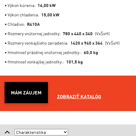
• Výkon kúrenia:
16,00 kW
• Výkon chladenia:
15,00 kW
• Chladivo:
R410A
• Rozmery vnútornej jednotky:
780 x 440 x 340
(VxŠxH)
• Rozmery vonkajšieho zariadenia:
1420 x 940 x 364
(VxŠxH)
• Hmotnosť prázdnej vnútornej jednotky::
60,0 kg
• Hmotnosť vonkajšej jednotky::
101,5 kg
MÁM ZÁUJEM
ZOBRAZIŤ KATALÓG