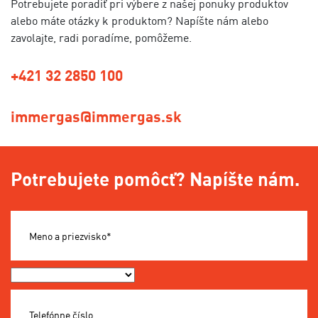
Potrebujete poradiť pri výbere z našej ponuky produktov
alebo máte otázky k produktom? Napíšte nám alebo
zavolajte, radi poradíme, pomôžeme.
+421 32 2850 100
immergas@immergas.sk
Potrebujete pomôcť? Napíšte nám.
Meno a priezvisko*
Okres*
Telefónne číslo