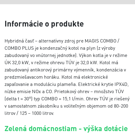
Informácie o produkte
Hybridná časť – alternatívny zdroj pre MAGIS COMBO /
COMBO PLUS je kondenzačný kotol na plyn (z výroby
zabudovaný vo vnútornej jednotke). Výkon kotla je v režime
ÚK 32,0 kW, v režime ohrevu TÚV je 32,0 kW. Kotol má
zabudovaný antikorový primárny výmenník, kondenzácia v
predzmiešavacom horáku. Kotol má elektronické
zapaľovanie a moduláciu plameňa. Elektrické krytie IPX4D,
nízke emisie NOx a CO. Prietokový ohrev – množstvo TÚV
(delta t = 30°) typ COMBO = 15,1 l/min. Ohrev TÚV je riešený
v samostatnom zásobníku s voliteľným objemom od 80-200
litrov / 125 – 1000 litrov.
Zelená domácnostiam - výška dotácie