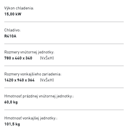
Výkon chladenia:
15,00 kW
Chladivo:
R410A
Rozmery vnútornej jednotky:
780 x 440 x 340
(VxŠxH)
Rozmery vonkajšieho zariadenia:
1420 x 940 x 364
(VxŠxH)
Hmotnosť prázdnej vnútornej jednotky::
60,0 kg
Hmotnosť vonkajšej jednotky::
101,5 kg