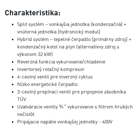
Charakteristika:
Split systém – vonkajšia jednotka (kondenzačná) +
vnútorná jednotka (hydronický modul)
Hybrid systém – tepelné čerpadlo (primárny zdroj) +
kondenzačný kotol na plyn (alternatívny zdroj s
výkonom 32 kW)
Reverzná funkcia vykurovanie/chladenie
Invertorový rotačný kompresor
4-cestný ventil pre inverzný cyklus
Nízko energetické čerpadlo
3-cestný prepínací ventil pre pripojenie zásobníka
TÚV
Uzatváracie ventily ¾ ʺ vykurovanie s filtrom hrubých
nečistôt
Pripájacie napätie vonkajšej jednotky - 400V