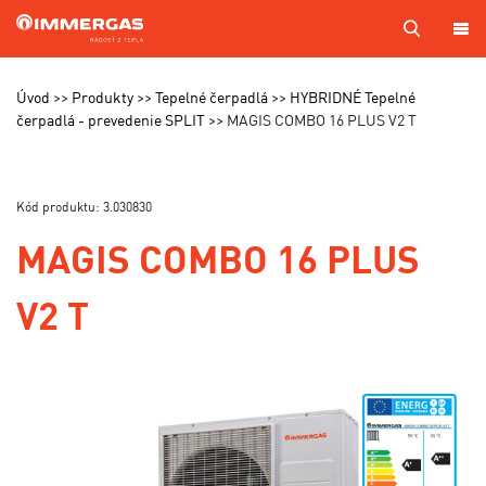
PRODUKTY
Úvod
Produkty
Tepelné čerpadlá
HYBRIDNÉ Tepelné
čerpadlá - prevedenie SPLIT
MAGIS COMBO 16 PLUS V2 T
KOTOL
NA
MIERU
Kód produktu: 3.030830
SERVIS
MAGIS COMBO 16 PLUS
CENNÍKY
V2 T
MAPA
PREDAJCOV
A TECHNIKOV
VÝROBA
KONTAKTY