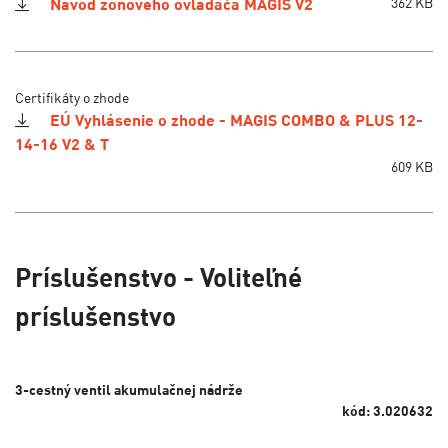
Návod zónového ovládača MAGIS V2
362 KB
Certifikáty o zhode
EÚ Vyhlásenie o zhode - MAGIS COMBO & PLUS 12-
14-16 V2 & T
609 KB
Príslušenstvo - Voliteľné
príslušenstvo
3-cestný ventil akumulačnej nádrže
kód: 3.020632