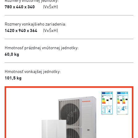
Rozmery vnútornej jednotky:
780 x 440 x 340
(VxŠxH)
Rozmery vonkajšieho zariadenia:
1420 x 940 x 364
(VxŠxH)
Hmotnosť prázdnej vnútornej jednotky:
60,0 kg
Hmotnosť vonkajšej jednotky:
101,5 kg