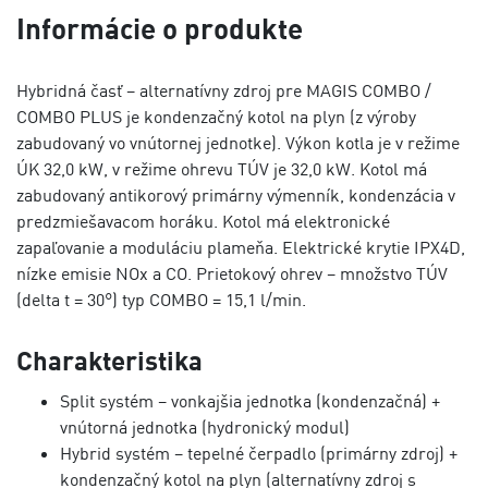
Informácie o produkte
Hybridná časť – alternatívny zdroj pre MAGIS COMBO /
COMBO PLUS je kondenzačný kotol na plyn (z výroby
zabudovaný vo vnútornej jednotke). Výkon kotla je v režime
ÚK 32,0 kW, v režime ohrevu TÚV je 32,0 kW. Kotol má
zabudovaný antikorový primárny výmenník, kondenzácia v
predzmiešavacom horáku. Kotol má elektronické
zapaľovanie a moduláciu plameňa. Elektrické krytie IPX4D,
nízke emisie NOx a CO. Prietokový ohrev – množstvo TÚV
(delta t = 30°) typ COMBO = 15,1 l/min.
Charakteristika
Split systém – vonkajšia jednotka (kondenzačná) +
vnútorná jednotka (hydronický modul)
Hybrid systém – tepelné čerpadlo (primárny zdroj) +
kondenzačný kotol na plyn (alternatívny zdroj s