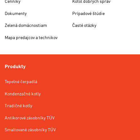
Cenníky
Kotol dobrých správ
Dokumenty
Prípadové štúdie
Zelená domácnostiam
Časté otázky
Mapa predajcov a technikov
Produkty
Tepelné čerpadlá
Kondenzačné kotly
Tradičné kotly
Antikorové zásobníky TÚV
Smaltované zásobníky TÚV