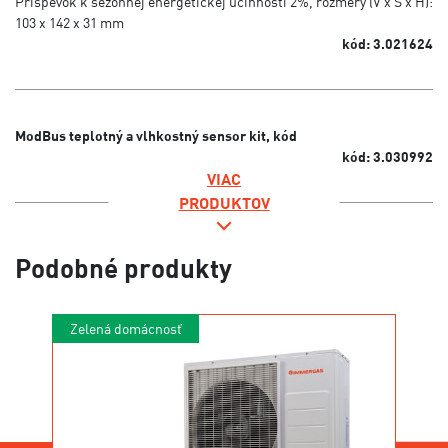
Príspevok k sezónnej energetickej účinnosti 2%, rozmery (V x Š x H):
103 x 142 x 31 mm
kód: 3.021624
ModBus teplotný a vlhkostný sensor kit, kód
kód: 3.030992
VIAC
PRODUKTOV
Podobné produkty
Zelená domácnosť