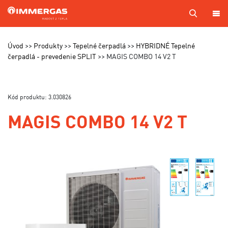
PRODUKTY
Úvod
Produkty
Tepelné čerpadlá
HYBRIDNÉ Tepelné
čerpadlá - prevedenie SPLIT
MAGIS COMBO 14 V2 T
KOTOL
NA
MIERU
Kód produktu: 3.030826
SERVIS
MAGIS COMBO 14 V2 T
CENNÍKY
MAPA
PREDAJCOV
A TECHNIKOV
VÝROBA
KONTAKTY