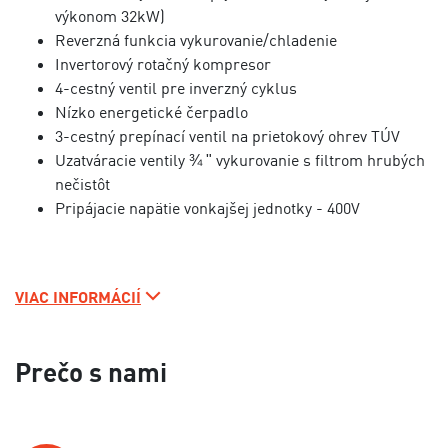
výkonom 32kW)
Reverzná funkcia vykurovanie/chladenie
Invertorový rotačný kompresor
4-cestný ventil pre inverzný cyklus
Nízko energetické čerpadlo
3-cestný prepínací ventil na prietokový ohrev TÚV
Uzatváracie ventily ¾ ʺ vykurovanie s filtrom hrubých
nečistôt
Pripájacie napätie vonkajšej jednotky - 400V
VIAC INFORMÁCIÍ
Prečo s nami