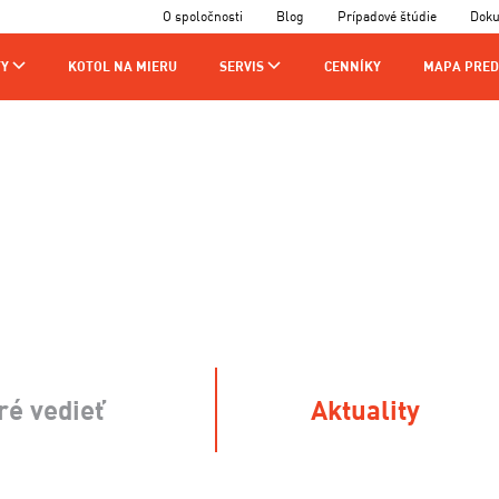
O spoločnosti
Blog
Prípadové štúdie
Dok
Y
KOTOL NA MIERU
SERVIS
CENNÍKY
MAPA PRED
AJCOV
VÝROBA
KONTAKTY
CHNIKOV
ré vedieť
Aktuality