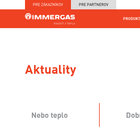
PRE ZÁKAZNÍKOV
PRE PARTNEROV
PRODUKT
KOTOL
MAPA
PRODUKTY
SERVIS
NA
CENNÍKY
PRED
MIERU
A TE
Aktuality
Nebo teplo
Dob