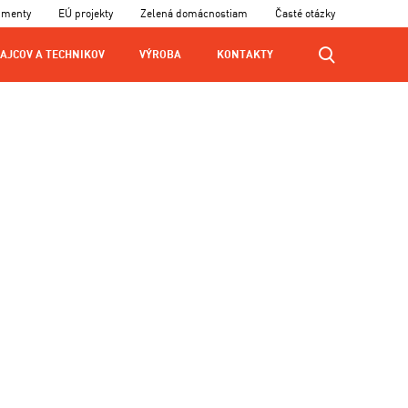
umenty
EÚ projekty
Zelená domácnostiam
Časté otázky
AJCOV A TECHNIKOV
VÝROBA
KONTAKTY