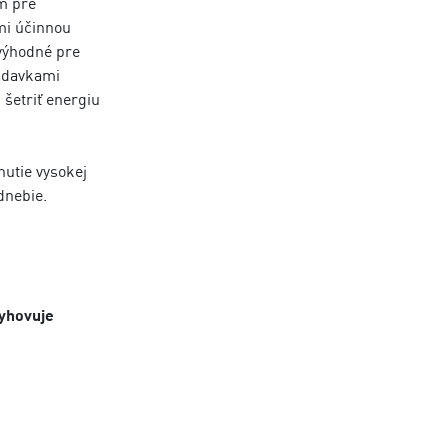
m pre
mi účinnou
 výhodné pre
iadavkami
šetriť energiu
nutie vysokej
dnebie.
yhovuje