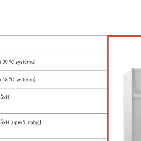
ri 35 °C systému)
ri 18 °C systému)
xŠxH)
xŠxH (upevň. nohy))