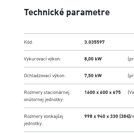
Technické parametre
Kód:
3.035597
Vykurovací výkon:
8,00 kW
(p
Ochladzovací výkon:
7,50 kW
(p
Rozmery stacionárnej
1600 x 600 x 675
(V
vnútornej jednotky:
Rozmery vonkajšej
998 x 940 x 330 (384)
(V
jednotky: