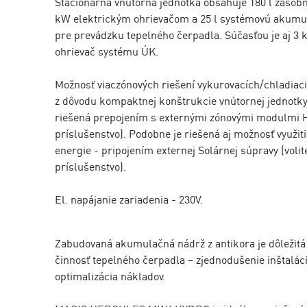
Stacionárna vnútorná jednotka obsahuje 180 l zásobn
kW elektrickým ohrievačom a 25 l systémovú akumu
pre prevádzku tepelného čerpadla. Súčasťou je aj 3 
ohrievač systému ÚK.
Možnosť viaczónových riešení vykurovacích/chladiac
z dôvodu kompaktnej konštrukcie vnútornej jednotk
riešená prepojením s externými zónovými modulmi H
príslušenstvo). Podobne je riešená aj možnosť využiti
energie - pripojením externej Solárnej súpravy (volit
príslušenstvo).
El. napájanie zariadenia - 230V.
Zabudovaná akumulačná nádrž z antikora je dôležitá
činnosť tepelného čerpadla – zjednodušenie inštaláci
optimalizácia nákladov.