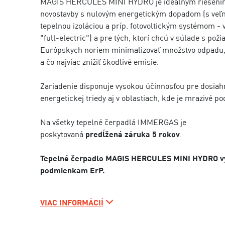
MAGIS HERCULES MINI HYDRO je ideálnym riešení
novostavby s nulovým energetickým dopadom (s veľ
tepelnou izoláciou a príp. fotovoltickým systémom -
"full-electric") a pre tých, ktorí chcú v súlade s pož
Európskych noriem minimalizovať množstvo odpadu, 
a čo najviac znížiť škodlivé emisie.
Zariadenie disponuje vysokou účinnosťou pre dosiah
energetickej triedy aj v oblastiach, kde je mrazivé po
Na všetky tepelné čerpadlá IMMERGAS je
poskytovaná
predĺžená záruka 5 rokov
.
Tepelné čerpadlo MAGIS HERCULES MINI HYDRO v
podmienkam ErP.
VIAC INFORMÁCIÍ