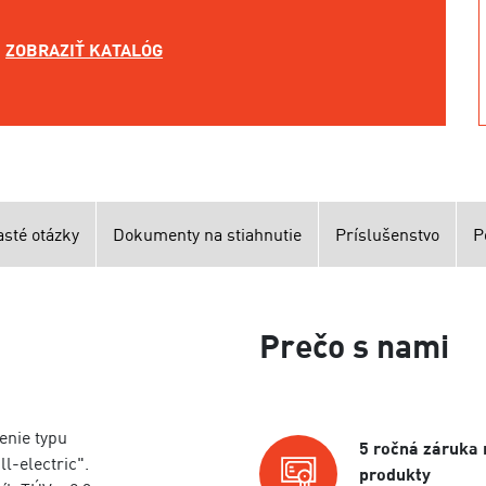
ZOBRAZIŤ KATALÓG
asté otázky
Dokumenty na stiahnutie
Príslušenstvo
P
Prečo s nami
nie typu
5 ročná záruka 
ll-electric".
produkty