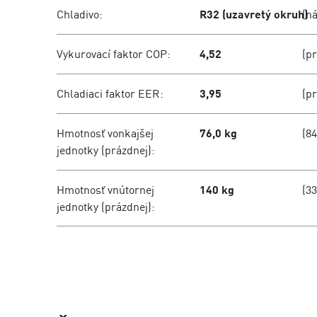
Chladivo:
R32 (uzavretý okruh)
(ná
Vykurovací faktor COP:
4,52
(p
Chladiaci faktor EER:
3,95
(p
Hmotnosť vonkajšej
76,0 kg
(84
jednotky (prázdnej):
Hmotnosť vnútornej
140 kg
(33
jednotky (prázdnej):