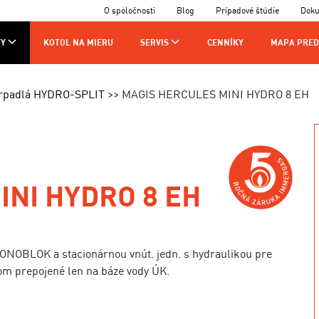
O spoločnosti
Blog
Prípadové štúdie
Dok
Y
KOTOL NA MIERU
SERVIS
CENNÍKY
MAPA PRED
AJCOV
VÝROBA
KONTAKTY
erpadlá HYDRO-SPLIT
MAGIS HERCULES MINI HYDRO 8 EH
CHNIKOV
INI HYDRO 8 EH
MONOBLOK a stacionárnou vnút. jedn. s hydraulikou pre
om prepojené len na báze vody ÚK.