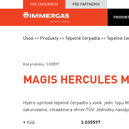
PRE ZÁKAZNÍKOV
PRE PARTNEROV
PRODUKT
KOTOL
MAPA
PRODUKTY
SERVIS
NA
CENNÍKY
PRED
Úvod
Produkty
Tepelné čerpadlá
Tepelné č
MIERU
A TE
Kód produktu: 3.035597
MAGIS HERCULES M
Hydro-splitové tepelné čerpadlo s vonk. jedn. typu 
vykurovanie, chladenie a ohrev TÚV. Jednotky navzáj
• Kód:
3.035597