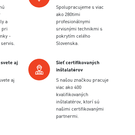
nú
Spolupracujeme s viac
y
ako 280timi
ly a
profesionálnymi
 pri
srvisnými technikmi s
nky -
pokrytím celého
 servis.
Slovenska.
 svete aj
Sieť certifikovaných
inštalatérov
svete aj
S našou značkou pracuje
viac ako 400
kvalifikovaných
inštalatérov, ktorí sú
našimi certifikovanými
partnermi.