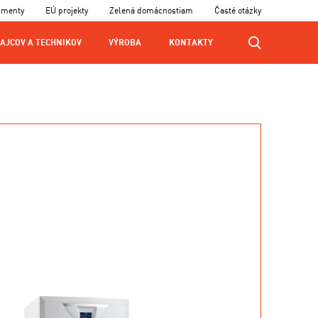
umenty
EÚ projekty
Zelená domácnostiam
Časté otázky
AJCOV A TECHNIKOV
VÝROBA
KONTAKTY