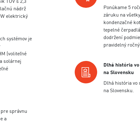
ík TÚV s 2,3
Ponúkame 5 roč
lačnú nádrž
záruku na všetk
kW elektrický
kondenzačné kot
tepelné čerpadlá
dodržení podmie
ich systémov je
pravidelný ročný
y
M (voliteľné
a solárnej
Dlhá história vo
eľné
na Slovensku
Dlhá história vo 
na Slovensku.
 pre správnu
e a