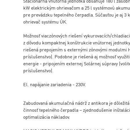
Stacionárna vnútorná jednotka obsahuje 180 l zásobn
kW elektrickým ohrievačom a 25 l systémovú akumu
pre prevádzku tepelného čerpadla. Súčasťou je aj 3 
ohrievač systému ÚK.
Možnosť viaczónových riešení vykurovacích/chladiac
z dôvodu kompaktnej konštrukcie vnútornej jednotk
riešená prepojením s externými zónovými modulmi H
príslušenstvo). Podobne je riešená aj možnosť využiti
energie - pripojením externej Solárnej súpravy (volit
príslušenstvo).
El. napájanie zariadenia - 230V.
Zabudovaná akumulačná nádrž z antikora je dôležitá
činnosť tepelného čerpadla – zjednodušenie inštaláci
optimalizácia nákladov.