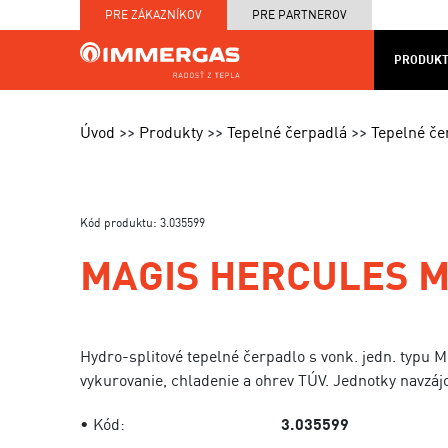
PRE ZÁKAZNÍKOV
PRE PARTNEROV
PRODUKT
KOTOL
MAPA
PRODUKTY
SERVIS
NA
CENNÍKY
PRED
Úvod
Produkty
Tepelné čerpadlá
Tepelné č
MIERU
A TE
Kód produktu: 3.035599
MAGIS HERCULES MI
Hydro-splitové tepelné čerpadlo s vonk. jedn. typu 
vykurovanie, chladenie a ohrev TÚV. Jednotky navzáj
• Kód:
3.035599