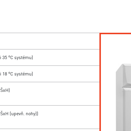
ri 35 °C systému)
ri 18 °C systému)
xŠxH)
xŠxH (upevň. nohy))