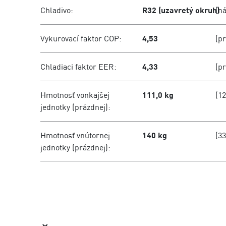
Chladivo:
R32 (uzavretý okruh)
(ná
Vykurovací faktor COP:
4,53
(p
Chladiaci faktor EER:
4,33
(p
Hmotnosť vonkajšej
111,0 kg
(12
jednotky (prázdnej):
Hmotnosť vnútornej
140 kg
(33
jednotky (prázdnej):