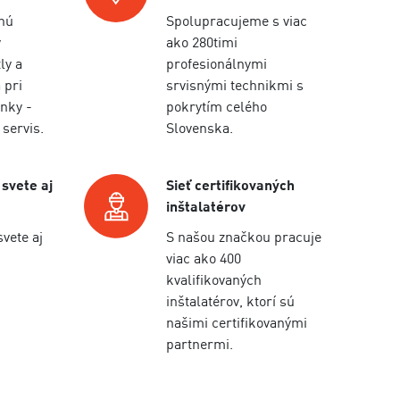
nú
Spolupracujeme s viac
y
ako 280timi
ly a
profesionálnymi
 pri
srvisnými technikmi s
nky -
pokrytím celého
 servis.
Slovenska.
 svete aj
Sieť certifikovaných
inštalatérov
svete aj
S našou značkou pracuje
viac ako 400
kvalifikovaných
inštalatérov, ktorí sú
našimi certifikovanými
partnermi.