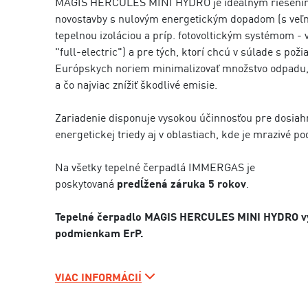
MAGIS HERCULES MINI HYDRO je ideálnym riešení
novostavby s nulovým energetickým dopadom (s veľ
tepelnou izoláciou a príp. fotovoltickým systémom -
"full-electric") a pre tých, ktorí chcú v súlade s pož
Európskych noriem minimalizovať množstvo odpadu, 
a čo najviac znížiť škodlivé emisie.
Zariadenie disponuje vysokou účinnosťou pre dosiah
energetickej triedy aj v oblastiach, kde je mrazivé po
Na všetky tepelné čerpadlá IMMERGAS je
poskytovaná
predĺžená záruka 5 rokov
.
Tepelné čerpadlo MAGIS HERCULES MINI HYDRO v
podmienkam ErP.
VIAC INFORMÁCIÍ