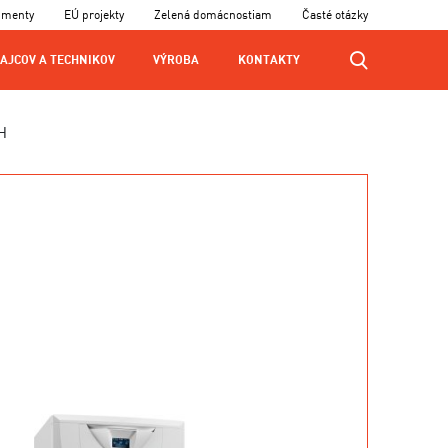
umenty
EÚ projekty
Zelená domácnostiam
Časté otázky
AJCOV A TECHNIKOV
VÝROBA
KONTAKTY
H