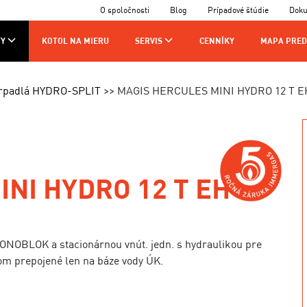
O spoločnosti
Blog
Prípadové štúdie
Dok
Y
KOTOL NA MIERU
SERVIS
CENNÍKY
MAPA PRED
AJCOV
VÝROBA
KONTAKTY
erpadlá HYDRO-SPLIT
MAGIS HERCULES MINI HYDRO 12 T E
CHNIKOV
NI HYDRO 12 T EH
MONOBLOK a stacionárnou vnút. jedn. s hydraulikou pre
om prepojené len na báze vody ÚK.