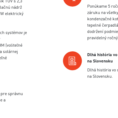
ík TÚV s 2,3
Ponúkame 5 roč
lačnú nádrž
záruku na všetk
kW elektrický
kondenzačné kot
tepelné čerpadlá
dodržení podmie
ich systémov je
pravidelný ročný
y
M (voliteľné
a solárnej
Dlhá história vo
eľné
na Slovensku
Dlhá história vo 
na Slovensku.
 pre správnu
e a