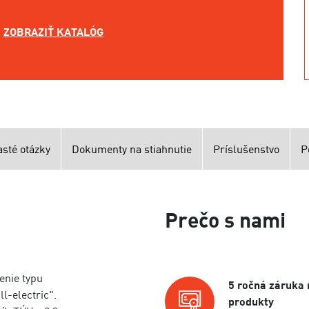
ZOBRAZIŤ KATALÓG
asté otázky
Dokumenty na stiahnutie
Príslušenstvo
P
Prečo s nami
nie typu
5 ročná záruka 
ll-electric".
produkty