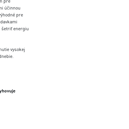
m pre
mi účinnou
 výhodné pre
iadavkami
šetriť energiu
nutie vysokej
dnebie.
yhovuje