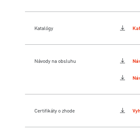
Katalógy
Kat
Návody na obsluhu
Náv
Náv
Certifikáty o zhode
Vyh