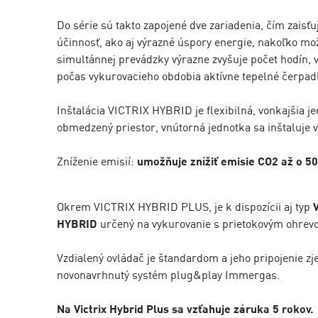
Do série sú takto zapojené dve zariadenia, čím zaisťu
účinnosť, ako aj výrazné úspory energie, nakoľko mo
simultánnej prevádzky výrazne zvyšuje počet hodín, v
počas vykurovacieho obdobia aktívne tepelné čerpad
Inštalácia VICTRIX HYBRID je flexibilná, vonkajšia j
obmedzený priestor, vnútorná jednotka sa inštaluje v 
Zníženie emisií:
umožňuje znížiť emisie CO2 až o 5
Okrem VICTRIX HYBRID PLUS, je k dispozícii aj typ
HYBRID
určený na vykurovanie s prietokovým ohrevo
Vzdialený ovládač je štandardom a jeho pripojenie z
novonavrhnutý systém plug&play Immergas.
Na Victrix Hybrid Plus sa vzťahuje záruka 5 rokov.