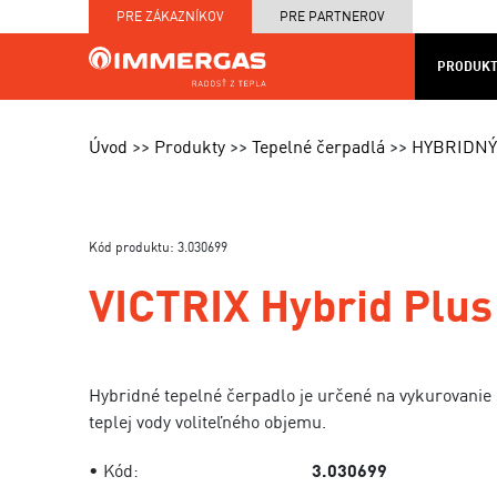
PRE ZÁKAZNÍKOV
PRE PARTNEROV
PRODUKT
KOTOL
MAPA
PRODUKTY
SERVIS
NA
CENNÍKY
PRED
Úvod
Produkty
Tepelné čerpadlá
HYBRIDNÝ 
MIERU
A TE
Kód produktu: 3.030699
VICTRIX Hybrid Plus
Hybridné tepelné čerpadlo je určené na vykurovan
teplej vody voliteľného objemu.
• Kód:
3.030699