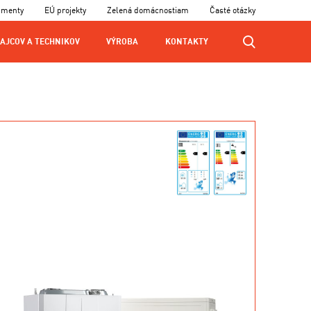
umenty
EÚ projekty
Zelená domácnostiam
Časté otázky
AJCOV A TECHNIKOV
VÝROBA
KONTAKTY