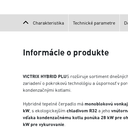
Charakteristika
Technické parametre
D
Informácie o produkte
VICTRIX HYBRID PLU
S rozširuje sortiment dnešnýc
zariadení o pokrokovú technológiu a úspornosť v por
kondenzačnými kotlami.
Hybridné tepelné čerpadlo má
monoblokovú vonkajš
kW
, s ekologickejším
chladivom R32
a jeho
vnútorn
vďaka kondenzačnému kotlu ponúka 28 kW pre oh
kW pre vykurovanie
.