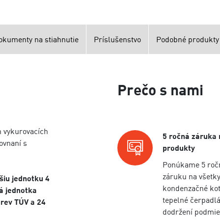
okumenty na stiahnutie
Príslušenstvo
Podobné produkty
Prečo s nami
h vykurovacích
5 ročná záruka 
ovnaní s
produkty
Ponúkame 5 roč
záruku na všetk
iu jednotku 4
kondenzačné kot
á jednotka
tepelné čerpadlá
rev TÚV a 24
dodržení podmie