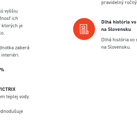
pravidelný ročný
jú vyššiu
žnosť ich
Dlhá história vo
 ktorých je
na Slovensku
lo.
Dlhá história vo 
na Slovensku.
ednotka zaberá
interiéri.
0%
.
VICTRIX
m teplej vody.
jednodušuje