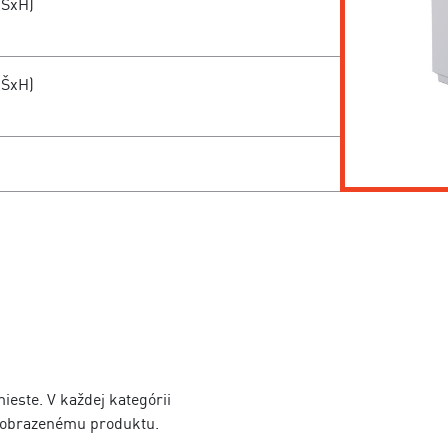
xŠxH)
xŠxH)
este. V každej kategórii
 zobrazenému produktu.