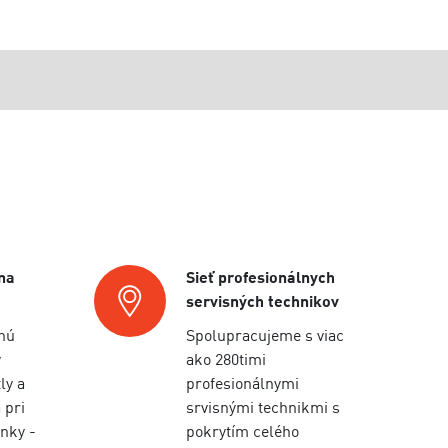
na
Sieť profesionálnych
servisných technikov
nú
Spolupracujeme s viac
y
ako 280timi
ly a
profesionálnymi
 pri
srvisnými technikmi s
nky -
pokrytím celého