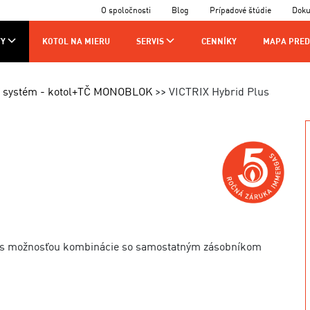
O spoločnosti
Blog
Prípadové štúdie
Dok
Y
KOTOL NA MIERU
SERVIS
CENNÍKY
MAPA PRED
AJCOV
VÝROBA
KONTAKTY
systém - kotol+TČ MONOBLOK
VICTRIX Hybrid Plus
CHNIKOV
ie s možnosťou kombinácie so samostatným zásobníkom