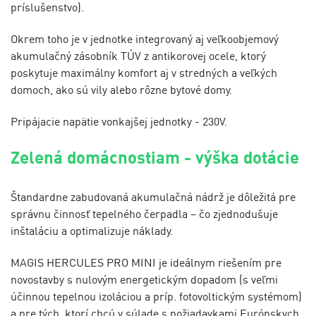
príslušenstvo).
Okrem toho je v jednotke integrovaný aj veľkoobjemový
akumulačný zásobník TÚV z antikorovej ocele, ktorý
poskytuje maximálny komfort aj v stredných a veľkých
domoch, ako sú vily alebo rôzne bytové domy.
Pripájacie napätie vonkajšej jednotky - 230V.
Zelená domácnostiam - výška dotácie
Štandardne zabudovaná akumulačná nádrž je dôležitá pre
správnu činnosť tepelného čerpadla – čo zjednodušuje
inštaláciu a optimalizuje náklady.
MAGIS HERCULES PRO MINI je ideálnym riešením pre
novostavby s nulovým energetickým dopadom (s veľmi
účinnou tepelnou izoláciou a príp. fotovoltickým systémom)
a pre tých, ktorí chcú v súlade s požiadavkami Európskych