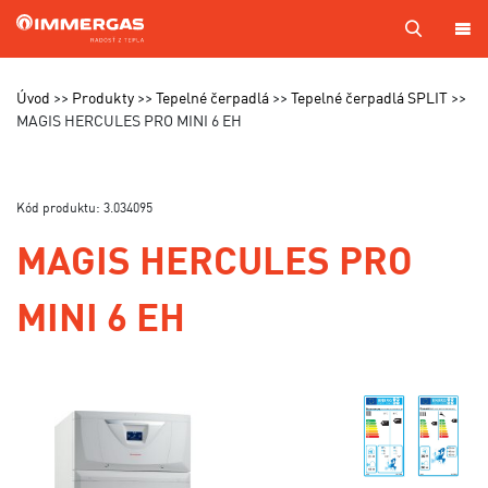
PRODUKTY
Úvod
Produkty
Tepelné čerpadlá
Tepelné čerpadlá SPLIT
MAGIS HERCULES PRO MINI 6 EH
KOTOL
NA
MIERU
Kód produktu: 3.034095
SERVIS
MAGIS HERCULES PRO
CENNÍKY
MINI 6 EH
MAPA
PREDAJCOV
A TECHNIKOV
VÝROBA
KONTAKTY