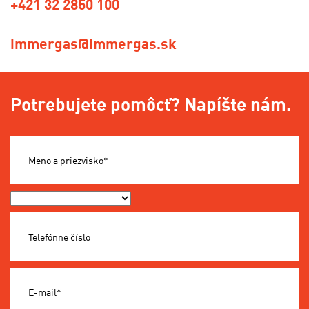
+421 32 2850 100
immergas@immergas.sk
Potrebujete pomôcť? Napíšte nám.
Meno a priezvisko*
Okres*
Telefónne číslo
E-mail*