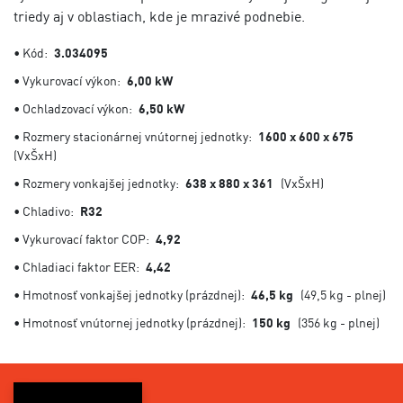
triedy aj v oblastiach, kde je mrazivé podnebie.
• Kód:
3.034095
• Vykurovací výkon:
6,00 kW
• Ochladzovací výkon:
6,50 kW
• Rozmery stacionárnej vnútornej jednotky:
1600 x 600 x 675
(VxŠxH)
• Rozmery vonkajšej jednotky:
638 x 880 x 361
(VxŠxH)
• Chladivo:
R32
• Vykurovací faktor COP:
4,92
• Chladiaci faktor EER:
4,42
• Hmotnosť vonkajšej jednotky (prázdnej):
46,5 kg
(49,5 kg - plnej)
• Hmotnosť vnútornej jednotky (prázdnej):
150 kg
(356 kg - plnej)