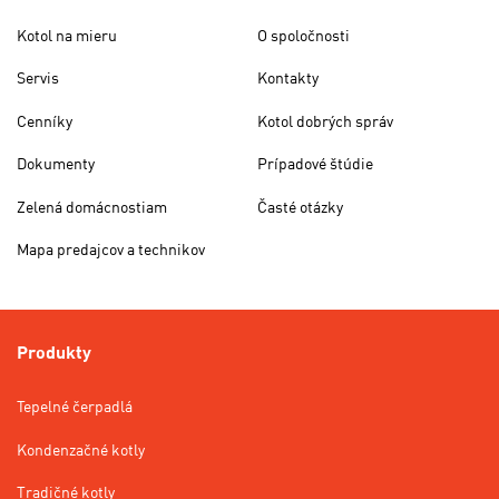
Kotol na mieru
O spoločnosti
Servis
Kontakty
Cenníky
Kotol dobrých správ
Dokumenty
Prípadové štúdie
Zelená domácnostiam
Časté otázky
Mapa predajcov a technikov
Produkty
Tepelné čerpadlá
Kondenzačné kotly
Tradičné kotly