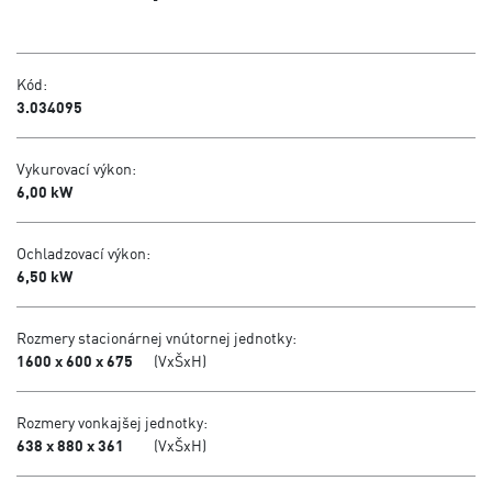
Kód:
3.034095
Vykurovací výkon:
6,00 kW
Ochladzovací výkon:
6,50 kW
Rozmery stacionárnej vnútornej jednotky:
1600 x 600 x 675
(VxŠxH)
Rozmery vonkajšej jednotky:
638 x 880 x 361
(VxŠxH)