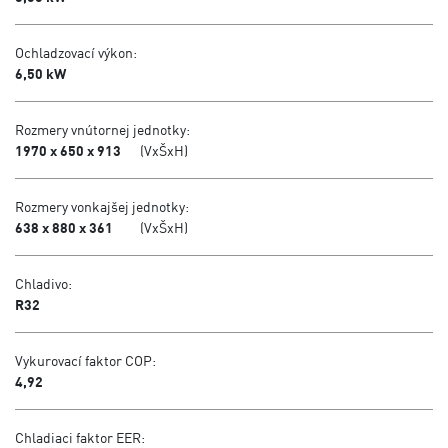
Ochladzovací výkon:
6,50 kW
Rozmery vnútornej jednotky:
1970 x 650 x 913
(VxŠxH)
Rozmery vonkajšej jednotky:
638 x 880 x 361
(VxŠxH)
Chladivo:
R32
Vykurovací faktor COP:
4,92
Chladiaci faktor EER: