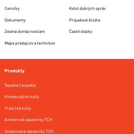
Cenníky
Kotol dobrých správ
Dokumenty
Prípadové štúdie
Zelená domácnostiam
Časté otázky
Mapa predajcov a technikov
Produkty
Tepelné čerpadlá
Kondenzačné kotly
Tradičné kotly
Antikorové zásobníky TÚV
Smaltované zásobníky TÚV