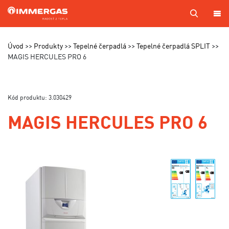
PRODUKTY
Úvod
Produkty
Tepelné čerpadlá
Tepelné čerpadlá SPLIT
MAGIS HERCULES PRO 6
KOTOL
NA
MIERU
Kód produktu: 3.030429
SERVIS
MAGIS HERCULES PRO 6
CENNÍKY
MAPA
PREDAJCOV
A TECHNIKOV
VÝROBA
KONTAKTY