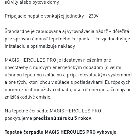
sú vily alebo bytové domy.
Pripájacie napätie vonkajšej jednotky - 230V
Štandardne je zabudovaná aj vyrovnávacia nádrž - dôležitá
pre správnu činnosť tepelného čerpadla – čo zjednodušuje
inštaláciu a optimalizuje náklady.
MAGIS HERCULES PRO je ideálnym riešením pre
novostavby s nulovým energetickým dopadom (s veľmi
účinnou tepelnou izoláciou a príp. fotovoltickým systémom)
a pre tých, ktorí chcú v súlade s požiadavkami Európskych
noriem znížiť množstvo odpadu, ušetriť energiu a čo najviac
znížiť škodlivé emisie.
Na tepelné čerpadlo MAGIS HERCULES PRO
poskytujeme
predĺženú záruku 5 rokov
.
Tepelné čerpadlo MAGIS HERCULES PRO vyhovuje