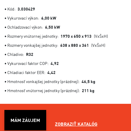
• Kód:
3.030429
• Vykurovací výkon:
6,00 kW
• Ochladzovací výkon:
6,50 kW
• Rozmery vnútornej jednotky:
1970 x 650 x 913
(VxŠxH)
• Rozmery vonkajšej jednotky:
638 x 880 x 361
(VxŠxH)
• Chladivo:
R32
• Vykurovací faktor COP:
4,92
• Chladiaci faktor EER:
4,42
• Hmotnosť vonkajšej jednotky (prázdnej):
46,5 kg
• Hmotnosť vnútornej jednotky (prázdnej):
211 kg
MÁM ZÁUJEM
ZOBRAZIŤ KATALÓG