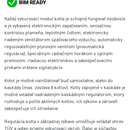
Každý vykurovací modul kotla je schopný fungovať nezávisle
a je vybavený elektronickým zapaľovaním, ionizačnou
kontrolou plameňa, teplotným čidlom, elektronicky
riadeným ventilátorom spaľovacieho vzduchu, automaticky
regulovateľným plynovým ventilom (pneumatická
regulácia), špeciálnym radiačným horákom s úplným
premixom, riadiacou elektronikou a zabezpečovacími
prvkami vrátane signalizácie.
Kotol je možné nainštalovať buď samostatne, alebo do
kaskády (max. zostava 8 kotlov). Kotly zapojené v kaskáde je
možné ovládať nadradeným kaskádnym regulátorom, ktorý
rozhoduje o počte aktívnych kotlov, ich výkone a zároveň
zabezpečuje ich striedanie.
Regulácia kotla v základnej výbave umožňuje ovládať ohrev
TÚV a jeden priamy vykurovací okruh. Ďalej je súčasťou