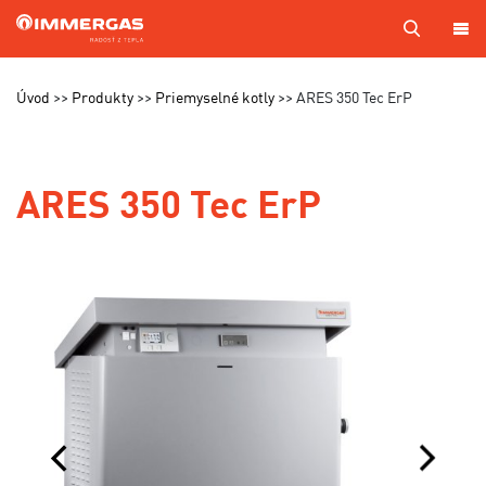
PRODUKTY
Úvod
Produkty
Priemyselné kotly
ARES 350 Tec ErP
KOTOL
NA
MIERU
ARES 350 Tec ErP
SERVIS
CENNÍKY
MAPA
PREDAJCOV
A TECHNIKOV
VÝROBA
KONTAKTY