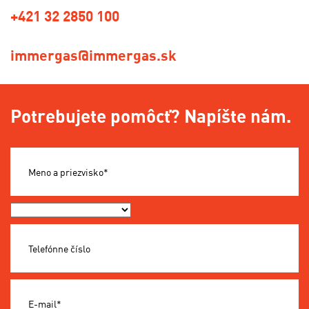
+421 32 2850 100
immergas@immergas.sk
Potrebujete pomôcť? Napíšte nám.
Meno a priezvisko*
Okres*
Telefónne číslo
E-mail*