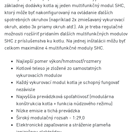
základnej dodávky kotla aj jeden multifunkčný modul SHC,
ktorý môže byť nakonfigurovaný na ovládanie ďalších
spotrebných okruhov (napríklad 2x zmiešavaný vykurovací
okruh, alebo 3x priamy okruh atď.). Ak je treba regulačné
možnosti rozšíriť pridaním ďalších multifunkčných modulov
SHC z príslušenstva ku kotlu. Na jednej inštalácii môžu byť
celkom maximálne 4 multifunkčné moduly SHC.
Najlepší pomer výkon/hmotnosť/rozmery
Kotlové teleso je zložené zo samostatných
vykurovacích modulov
Každý vykurovací modul kotla je schopný fungovať
nezávisle
Najvyššia prevádzková spoľahlivosť (modulárna
konštrukcia kotla + funkcia núdzového režimu)
Nízke emisie a tichá prevádzka
Široký modulačný rozsah - 1:29,0
Elektronické zapaľovanie a stráženie plameňa
ionizačnou elektródou