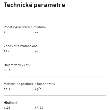
Technické parametre
Počet vykurovacích modulov:
7
ks
Váha kotla vrátane obalu:
419
kg
Objem vody v kotli:
30,6
l
Maximálna produkcia kondenzátu:
56,1
kg/h
Hlučnosť:
< 49
dB(A)