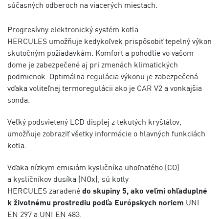
súčasných odberoch na viacerých miestach.
Progresívny elektronický systém kotla
HERCULES umožňuje kedykoľvek prispôsobiť tepelný výkon
skutočným požiadavkám. Komfort a pohodlie vo vašom
dome je zabezpečené aj pri zmenách klimatických
podmienok. Optimálna regulácia výkonu je zabezpečená
vďaka voliteľnej termoregulácii ako je CAR V2 a vonkajšia
sonda.
Veľký podsvietený LCD displej z tekutých kryštálov,
umožňuje zobraziť všetky informácie o hlavných funkciách
kotla.
Vďaka nízkym emisiám kysličníka uhoľnatého (CO)
a kysličníkov dusíka (NOx), sú kotly
HERCULES zaradené
do skupiny 5, ako veľmi ohľaduplné
k životnému prostrediu podľa Európskych noriem
UNI
EN 297 a UNI EN 483.