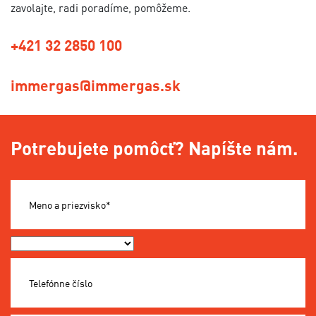
zavolajte, radi poradíme, pomôžeme.
+421 32 2850 100
immergas@immergas.sk
Potrebujete pomôcť? Napíšte nám.
Meno a priezvisko*
Okres*
Telefónne číslo