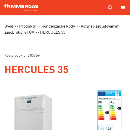
PRODUKTY
Úvod
Produkty
Kondenzačné kotly
Kotly so zabudovaným
zásobníkom TÚV
HERCULES 35
KOTOL
NA
MIERU
Kód produktu: 3.035064
SERVIS
HERCULES 35
CENNÍKY
MAPA
PREDAJCOV
A TECHNIKOV
VÝROBA
KONTAKTY