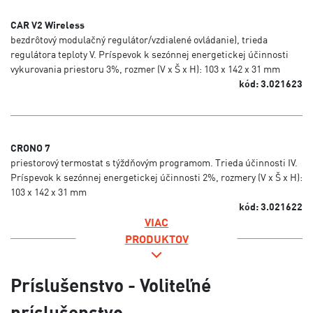
CAR V2 Wireless
bezdrôtový modulačný regulátor/vzdialené ovládanie), trieda
regulátora teploty V. Príspevok k sezónnej energetickej účinnosti
vykurovania priestoru 3%, rozmer (V x Š x H): 103 x 142 x 31 mm
kód: 3.021623
CRONO 7
priestorový termostat s týždňovým programom. Trieda účinnosti IV.
Príspevok k sezónnej energetickej účinnosti 2%, rozmery (V x Š x H):
103 x 142 x 31 mm
kód: 3.021622
VIAC
PRODUKTOV
Príslušenstvo - Voliteľné
príslušenstvo