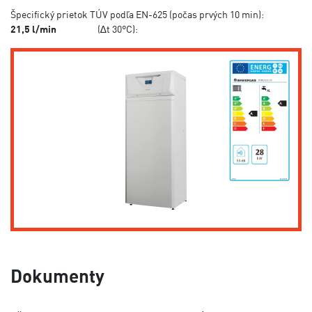
Špecifický prietok TÚV podľa EN-625 (počas prvých 10 min):
21,5 l/min
(∆t 30°C):
Dokumenty