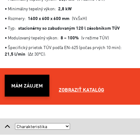
• Minimálny tepelný výkon:
2,8 kW
• Rozmery:
1600 x 600 x 600 mm
(VxŠxH)
• Typ:
stacionárny so zabudovaným 120 l zásobníkom TÚV
• Modulovaný tepelný výkon:
8 – 100%
(v režime TÚV)
• Špecifický prietok TÚV podľa EN-625 (počas prvých 10 min):
21,5 l/min
(∆t 30°C):
MÁM ZÁUJEM
ZOBRAZIŤ KATALÓG