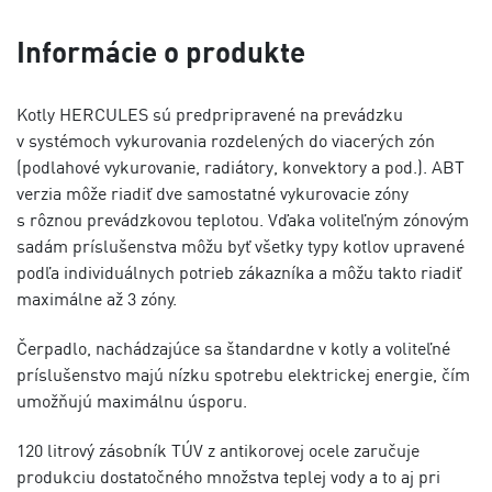
Informácie o produkte
Kotly HERCULES sú predpripravené na prevádzku
v systémoch vykurovania rozdelených do viacerých zón
(podlahové vykurovanie, radiátory, konvektory a pod.). ABT
verzia môže riadiť dve samostatné vykurovacie zóny
s rôznou prevádzkovou teplotou. Vďaka voliteľným zónovým
sadám príslušenstva môžu byť všetky typy kotlov upravené
podľa individuálnych potrieb zákazníka a môžu takto riadiť
maximálne až 3 zóny.
Čerpadlo, nachádzajúce sa štandardne v kotly a voliteľné
príslušenstvo majú nízku spotrebu elektrickej energie, čím
umožňujú maximálnu úsporu.
120 litrový zásobník TÚV z antikorovej ocele zaručuje
produkciu dostatočného množstva teplej vody a to aj pri