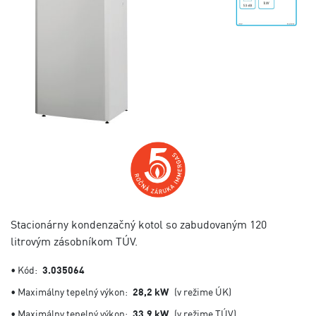
Stacionárny kondenzačný kotol so zabudovaným 120
litrovým zásobníkom TÚV.
• Kód:
3.035064
• Maximálny tepelný výkon:
28,2 kW
(v režime ÚK)
• Maximálny tepelný výkon:
33,9 kW
(v režime TÚV)