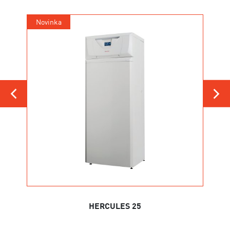
Novinka
Novi
HERCULES 25