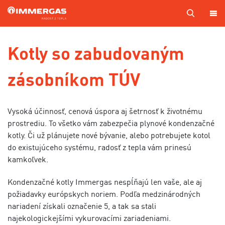
PRODUKTY
Kotly so zabudovaným
KOTOL
zásobníkom TÚV
NA
MIERU
SERVIS
Vysoká účinnosť, cenová úspora aj šetrnosť k životnému
prostrediu. To všetko vám zabezpečia plynové kondenzačné
CENNÍKY
kotly. Či už plánujete nové bývanie, alebo potrebujete kotol
do existujúceho systému, radosť z tepla vám prinesú
MAPA
PREDAJCOV
kamkoľvek.
A TECHNIKOV
Kondenzačné kotly Immergas nespĺňajú len vaše, ale aj
VÝROBA
požiadavky európskych noriem. Podľa medzinárodných
KONTAKTY
nariadení získali označenie 5, a tak sa stali
najekologickejšími vykurovacími zariadeniami.