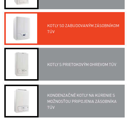
KOTLY SO ZABUDOVANÝM ZÁSOBNÍKOM
TÚV
KOTLY S PRIETOKOVÝM OHREVOM TÚV
KONDENZAČNÉ KOTLY NA KÚRENIE S
MOŽNOSŤOU PRIPOJENIA ZÁSOBNÍKA
TÚV