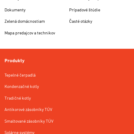
Dokumenty
Prípadové štúdie
Zelená domácnostiam
Časté otázky
Mapa predajcov a technikov
Produkty
Tepelné čerpadlá
Kondenzačné kotly
Tradičné kotly
Antikorové zásobníky TÚV
Smaltované zásobníky TÚV
Solárne systémy