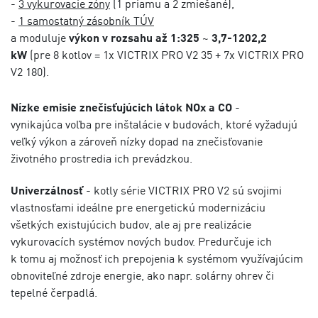
-
3 vykurovacie zóny
(1 priamu a 2 zmiešané),
-
1 samostatný zásobník TÚV
a moduluje
výkon v rozsahu až 1:325
~
3,7-1202,2
kW
(pre 8 kotlov = 1x VICTRIX PRO V2 35 + 7x VICTRIX PRO
V2 180).
Nízke emisie znečisťujúcich látok NOx a CO
-
vynikajúca voľba pre inštalácie v budovách, ktoré vyžadujú
veľký výkon a zároveň nízky dopad na znečisťovanie
životného prostredia ich prevádzkou.
Univerzálnosť
- kotly série VICTRIX PRO V2 sú svojimi
vlastnosťami ideálne pre energetickú modernizáciu
všetkých existujúcich budov, ale aj pre realizácie
vykurovacích systémov nových budov. Predurčuje ich
k tomu aj možnosť ich prepojenia k systémom využívajúcim
obnoviteľné zdroje energie, ako napr. solárny ohrev či
tepelné čerpadlá.