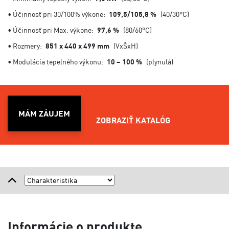
• Účinnosť pri 30/100% výkone:
109,5/105,8 %
(40/30°C)
• Účinnosť pri Max. výkone:
97,6 %
(80/60°C)
• Rozmery:
851 x 440 x 499 mm
(VxŠxH)
• Modulácia tepelného výkonu:
10 – 100 %
(plynulá)
MÁM ZÁUJEM
ZOBRAZIŤ KATALÓG
Informácie o produkte