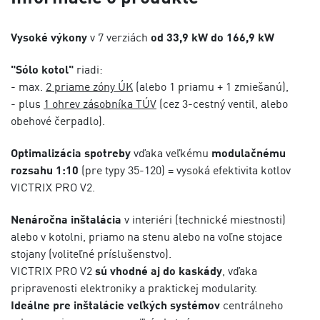
Vysoké výkony
v 7 verziách
od 33,9 kW do 166,9 kW
"Sólo kotol"
riadi:
- max.
2 priame zóny ÚK
(alebo 1 priamu + 1 zmiešanú),
- plus
1 ohrev zásobníka TÚV
(cez 3-cestný ventil, alebo
obehové čerpadlo).
Optimalizácia spotreby
vďaka veľkému
modulačnému
rozsahu 1:10
(pre typy 35-120) = vysoká efektivita kotlov
VICTRIX PRO V2.
Nenáročna inštalácia
v interiéri (technické miestnosti)
alebo v kotolni, priamo na stenu alebo na voľne stojace
stojany (voliteľné príslušenstvo).
VICTRIX PRO V2
sú vhodné aj do kaskády
, vďaka
pripravenosti elektroniky a praktickej modularity.
Ideálne pre inštalácie veľkých systémov
centrálneho