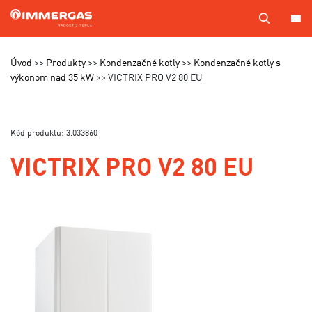
PRODUKTY
Úvod
Produkty
Kondenzačné kotly
Kondenzačné kotly s
výkonom nad 35 kW
VICTRIX PRO V2 80 EU
KOTOL
NA
MIERU
Kód produktu: 3.033860
SERVIS
VICTRIX PRO V2 80 EU
CENNÍKY
MAPA
PREDAJCOV
A TECHNIKOV
VÝROBA
KONTAKTY