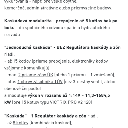
vykurovania - napr. pre veľké obytné,
komerčné, administratívne alebo priemyselné budovy.
Kaskádová modularita
-
prepojenie až 5 kotlov bok po
boku
- do spoločného odvodu spalín a hydraulického
rozvodu.
"Jednoduchá kaskáda" - BEZ Regulátora kaskády a zón
riadi:
-
až 15 kotlov
(priame prepojenie, elektroniky kotlov
vzájomne komunikujú),
- max.
2 priame zóny ÚK
(alebo 1 priamu + 1 zmiešanú),
- plus
1 ohrev zásobníka TÚV
(cez 3-cestný ventil, alebo
obehové čerpadlo)
a moduluje
výkon v rozsahu až 1:149
~
11,3-1684,5
kW
(pre 15 kotlov typu VICTRIX PRO V2 120)
"Kaskáda" - 1 Regulátor kaskády a zón
riadi:
- až
8 kotlov
(kombinácia kaskád),