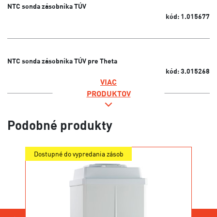
NTC sonda zásobníka TÚV
kód: 1.015677
NTC sonda zásobníka TÚV pre Theta
kód: 3.015268
VIAC
PRODUKTOV
Podobné produkty
Dostupné do vypredania zásob
Novi