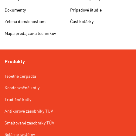
Dokumenty
Prípadové štúdie
Zelená domácnostiam
Časté otázky
Mapa predajcov a technikov
Produkty
Tepelné čerpadlá
Kondenzačné kotly
Tradičné kotly
Antikorové zásobníky TÚV
Smaltované zásobníky TÚV
Solárne systémy