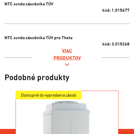
NTC sonda zásobníka TÚV
kód: 1.015677
NTC sonda zásobníka TÚV pre Theta
kód: 3.015268
VIAC
PRODUKTOV
Podobné produkty
Dostupné do vypredania zásob
Novi