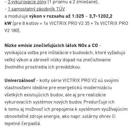
-
3 vykurovacie zóny
(1 priamu a 2 zmiešané),
-
1 samostatný zásobník TÚV
a moduluje
výkon v rozsahu až 1:325
~
3,7-1202,2
kW
(pre 8 kotlov = 1x VICTRIX PRO V2 35 + 7x VICTRIX PRO
V2 180).
Nízke emisie znečisťujúcich látok NOx a CO
-
vynikajúca voľba pre inštalácie v budovách, ktoré vyžadujú
veľký výkon a zároveň nízky dopad na znečisťovanie
životného prostredia ich prevádzkou.
Univerzálnosť
- kotly série VICTRIX PRO V2 sú svojimi
vlastnosťami ideálne pre energetickú modernizáciu
všetkých existujúcich budov, ale aj pre realizácie
vykurovacích systémov nových budov. Predurčuje ich
k tomu aj možnosť ich prepojenia k systémom využívajúcim
obnoviteľné zdroje energie, ako napr. solárny ohrev či
tepelné čerpadlá.