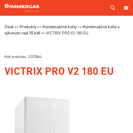
PRODUKTY
Úvod
Produkty
Kondenzačné kotly
Kondenzačné kotly s
výkonom nad 35 kW
VICTRIX PRO V2 180 EU
KOTOL
NA
MIERU
Kód produktu: 3.033864
SERVIS
VICTRIX PRO V2 180 EU
CENNÍKY
MAPA
PREDAJCOV
A TECHNIKOV
VÝROBA
KONTAKTY