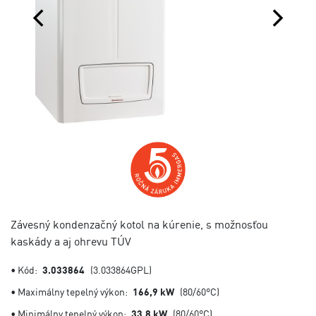
Závesný kondenzačný kotol na kúrenie, s možnosťou
kaskády a aj ohrevu TÚV
• Kód:
3.033864
(3.033864GPL)
• Maximálny tepelný výkon:
166,9 kW
(80/60°C)
• Minimálny tepelný výkon:
33,8 kW
(80/60°C)