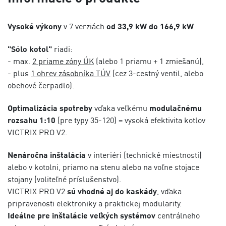
Vysoké výkony
v 7 verziách
od 33,9 kW do 166,9 kW
"Sólo kotol"
riadi:
- max.
2 priame zóny ÚK
(alebo 1 priamu + 1 zmiešanú),
- plus
1 ohrev zásobníka TÚV
(cez 3-cestný ventil, alebo
obehové čerpadlo).
Optimalizácia spotreby
vďaka veľkému
modulačnému
rozsahu 1:10
(pre typy 35-120) = vysoká efektivita kotlov
VICTRIX PRO V2.
Nenáročna inštalácia
v interiéri (technické miestnosti)
alebo v kotolni, priamo na stenu alebo na voľne stojace
stojany (voliteľné príslušenstvo).
VICTRIX PRO V2
sú vhodné aj do kaskády
, vďaka
pripravenosti elektroniky a praktickej modularity.
Ideálne pre inštalácie veľkých systémov
centrálneho