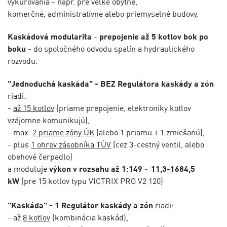
vykurovania - napr. pre veľké obytné,
komerčné, administratívne alebo priemyselné budovy.
Kaskádová modularita
-
prepojenie až 5 kotlov bok po
boku
- do spoločného odvodu spalín a hydraulického
rozvodu.
"Jednoduchá kaskáda" - BEZ Regulátora kaskády a zón
riadi:
-
až 15 kotlov
(priame prepojenie, elektroniky kotlov
vzájomne komunikujú),
- max.
2 priame zóny ÚK
(alebo 1 priamu + 1 zmiešanú),
- plus
1 ohrev zásobníka TÚV
(cez 3-cestný ventil, alebo
obehové čerpadlo)
a moduluje
výkon v rozsahu až 1:149
~
11,3-1684,5
kW
(pre 15 kotlov typu VICTRIX PRO V2 120)
"Kaskáda" - 1 Regulátor kaskády a zón
riadi:
- až
8 kotlov
(kombinácia kaskád),