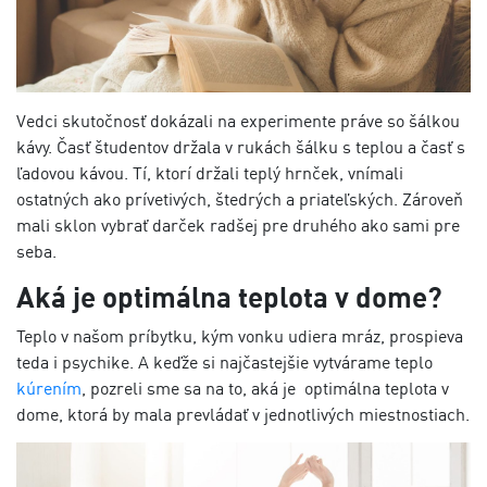
Vedci skutočnosť dokázali na experimente práve so šálkou
kávy. Časť študentov držala v rukách šálku s teplou a časť s
ľadovou kávou. Tí, ktorí držali teplý hrnček, vnímali
ostatných ako prívetivých, štedrých a priateľských. Zároveň
mali sklon vybrať darček radšej pre druhého ako sami pre
seba.
Aká je optimálna teplota v dome?
Teplo v našom príbytku, kým vonku udiera mráz, prospieva
teda i psychike. A keďže si najčastejšie vytvárame teplo
kúrením
, pozreli sme sa na to, aká je optimálna teplota v
dome, ktorá by mala prevládať v jednotlivých miestnostiach.