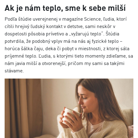
Ak je nám teplo, sme k sebe milší
Podľa štúdie uverejnenej v magazíne Science, ľudia, ktorí
cítili hrejivý ľudský kontakt v detstve, sami neskôr v
dospelosti pôsobia prívetivo a „vyžarujú teplo“. Štúdia
potvrdila, že podobný vplyv má na nás aj fyzické teplo –
horúca šálka čaju, deka či pobyt v miestnosti, z ktorej sála
príjemné teplo. Ľudia, s ktorými tieto momenty zdieľame, sa
nám javia milší a otvorenejší, pričom my sami sa takými
stávame.