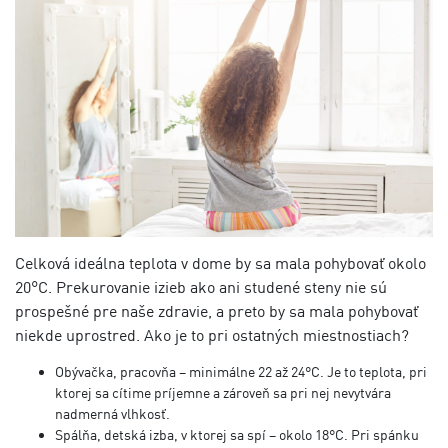
Celková ideálna teplota v dome by sa mala pohybovať okolo
20°C. Prekurovanie izieb ako ani studené steny nie sú
prospešné pre naše zdravie, a preto by sa mala pohybovať
niekde uprostred. Ako je to pri ostatných miestnostiach?
Obývačka, pracovňa – minimálne 22 až 24°C. Je to teplota, pri
ktorej sa cítime príjemne a zároveň sa pri nej nevytvára
nadmerná vlhkosť.
Spálňa, detská izba, v ktorej sa spí – okolo 18°C. Pri spánku