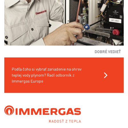
DOBRÉ VEDIEŤ
Podľa čoho si vybrať zariadenie na ohrev
teplej vody plynom? Radí odborník z
Immergas Europe