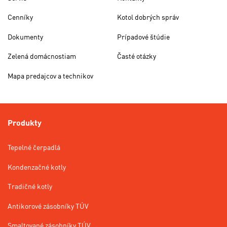
Cenníky
Kotol dobrých správ
Dokumenty
Prípadové štúdie
Zelená domácnostiam
Časté otázky
Mapa predajcov a technikov
Produkty
Tepelné čerpadlá
Kondenzačné kotly
Tradičné kotly
Antikorové zásobníky TÚV
Smaltované zásobníky TÚV