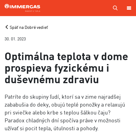
PRODUKTY
Späť na Dobré vedieť
30. 01. 2023
KOTOL
NA
MIERU
Optimálna teplota v dome
SERVIS
prospieva fyzickému i
duševnému zdraviu
CENNÍKY
MAPA
PREDAJCOV
Patríte do skupiny ľudí, ktorí sa v zime najradšej
A TECHNIKOV
zababušia do deky, obujú teplé ponožky a relaxujú
VÝROBA
pri sviečke alebo krbe s teplou šálkou čaju?
Paradox chladných dní spočíva práve v možnosti
KONTAKTY
užívať si pocit tepla, útulnosti a pohody.