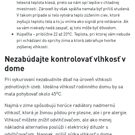
telesná teplota klesá, preto sa nám spí lepšie v chladnej
miestnosti. Zároveň by však spálňa nemala byť príliš studená.
V takom prípade si telo vytvára teplo zúžením ciev, ktoré
zvyšujú teplotu tela a to ju vníma ako signál pre vstávanie. Ak
sa vám niekedy nedá zaspať, aj toto môže byť dôvodom.
Kúpeľňa – približne 22 až 23°C. Teplota, pri ktorej vám nebude
pri vchádzaní do sprchy zima a ktorá zabraňuje tvorbe
zvýšenej vlhkosti.
Nezabúdajte kontrolovať vlhkosť v
dome
Pri vykurovaní nezabudnite dbať na úroveň vlhkosti
jednotlivých izieb. Ideálna vlhkosť rodinného domu by sa
mala pohybovať okolo 45°C.
Najmä v zime spôsobujú horúce radiátory nadmernú
vlhkosť, ktorá je živnou pôdou pre plesne, ale i pre alergie.
Vlhkosť môžete znížiť odvlhčovačom, ale ako menej
nákladná alternatíva poslúži i elektrický difuzér s
odvlhčovačom. Naopak, príliš nízka vlhkosť v dome