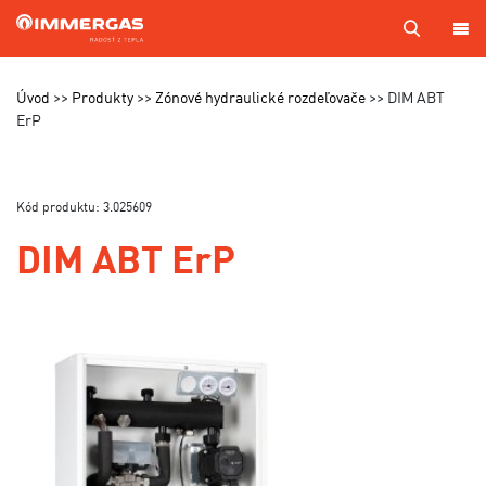
PRODUKTY
Úvod
Produkty
Zónové hydraulické rozdeľovače
DIM ABT
ErP
KOTOL
NA
MIERU
Kód produktu: 3.025609
SERVIS
DIM ABT ErP
CENNÍKY
MAPA
PREDAJCOV
A TECHNIKOV
VÝROBA
KONTAKTY