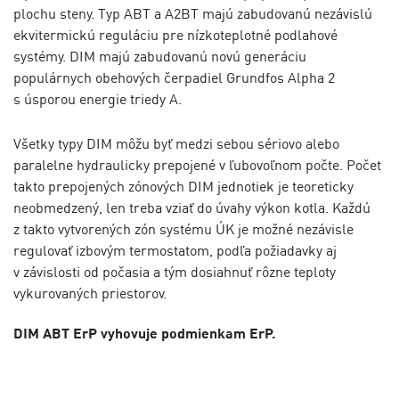
plochu steny. Typ ABT a A2BT majú zabudovanú nezávislú
ekvitermickú reguláciu pre nízkoteplotné podlahové
systémy. DIM majú zabudovanú novú generáciu
populárnych obehových čerpadiel Grundfos Alpha 2
s úsporou energie triedy A.
Všetky typy DIM môžu byť medzi sebou sériovo alebo
paralelne hydraulicky prepojené v ľubovoľnom počte. Počet
takto prepojených zónových DIM jednotiek je teoreticky
neobmedzený, len treba vziať do úvahy výkon kotla. Každú
z takto vytvorených zón systému ÚK je možné nezávisle
regulovať izbovým termostatom, podľa požiadavky aj
v závislosti od počasia a tým dosiahnuť rôzne teploty
vykurovaných priestorov.
DIM ABT ErP vyhovuje podmienkam ErP.