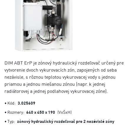
DIM ABT ErP je zónový hydraulický rozdeľovač určený pre
vytvorenie dvoch vykurovacích zón, zapojených od seba
nezávisle, s rôznou teplotou vykurovacej vody s jednou
priamou a jednou miešanou zónou (napr. k jednej
radiátorovej a jednej podlahovej vykurovacej zóne).
• Kód:
3.025609
• Rozmery:
640 x 450 x 190
(VxŠxH)
• Typ:
zónový hydraulický rozdeľovač pre 2 nezávislé zóny