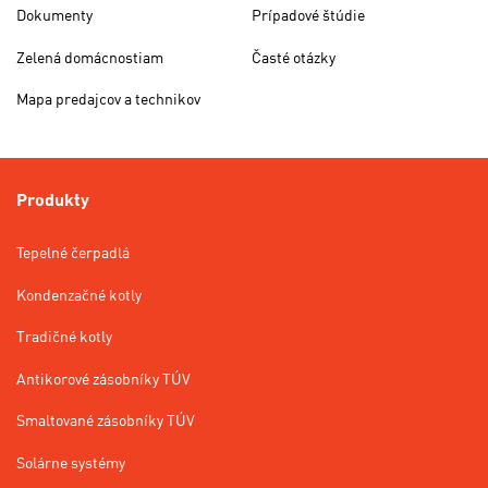
Dokumenty
Prípadové štúdie
Zelená domácnostiam
Časté otázky
Mapa predajcov a technikov
Produkty
Tepelné čerpadlá
Kondenzačné kotly
Tradičné kotly
Antikorové zásobníky TÚV
Smaltované zásobníky TÚV
Solárne systémy