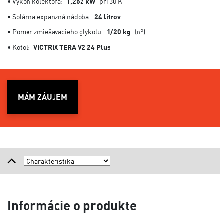
• Výkon kolektora:
1,252 kW
pri 30 K
• Solárna expanzná nádoba:
24 litrov
• Pomer zmiešavacieho glykolu:
1/20 kg
(n°)
• Kotol:
VICTRIX TERA V2 24 Plus
MÁM ZÁUJEM
Informácie o produkte