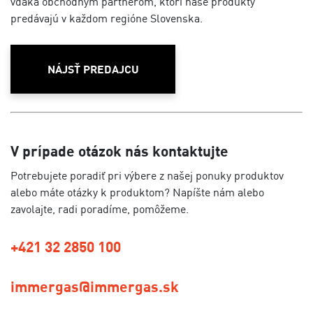
vďaka obchodným partnerom, ktorí naše produkty
predávajú v každom regióne Slovenska.
NÁJSŤ PREDAJCU
V prípade otázok nás kontaktujte
Potrebujete poradiť pri výbere z našej ponuky produktov
alebo máte otázky k produktom? Napíšte nám alebo
zavolajte, radi poradíme, pomôžeme.
+421 32 2850 100
immergas@immergas.sk