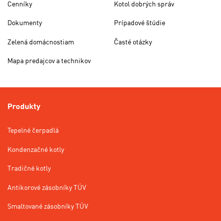
Cenníky
Kotol dobrých správ
Dokumenty
Prípadové štúdie
Zelená domácnostiam
Časté otázky
Mapa predajcov a technikov
Produkty
Tepelné čerpadlá
Kondenzačné kotly
Tradičné kotly
Antikorové zásobníky TÚV
Smaltované zásobníky TÚV