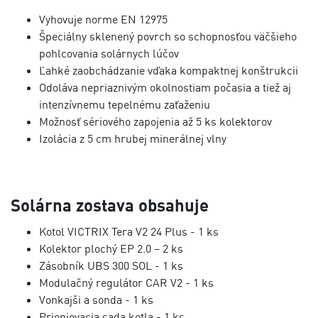
Vyhovuje norme EN 12975
Špeciálny sklenený povrch so schopnosťou väčšieho
pohlcovania solárnych lúčov
Ľahké zaobchádzanie vďaka kompaktnej konštrukcii
Odoláva nepriaznivým okolnostiam počasia a tiež aj
intenzívnemu tepelnému zaťaženiu
Možnosť sériového zapojenia až 5 ks kolektorov
Izolácia z 5 cm hrubej minerálnej vlny
Solárna zostava obsahuje
Kotol VICTRIX Tera V2 24 Plus - 1 ks
Kolektor plochý EP 2.0 – 2 ks
Zásobník UBS 300 SOL - 1 ks
Modulačný regulátor CAR V2 - 1 ks
Vonkajši a sonda - 1 ks
Priopjovacia sada kotla - 1 ks