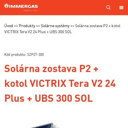
PRODUKTY
Úvod
Produkty
Solárne systémy
Solárna zostava P2 + kotol
VICTRIX Tera V2 24 Plus + UBS 300 SOL
KOTOL
NA
MIERU
Kód produktu: SZP2T-300
SERVIS
Solárna zostava P2 +
CENNÍKY
kotol VICTRIX Tera V2 24
MAPA
PREDAJCOV
Plus + UBS 300 SOL
A TECHNIKOV
VÝROBA
KONTAKTY