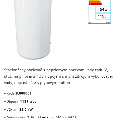
Stacionárny ohrievač s nepriamym ohrevom vody radu V,
slúži na prípravu TÚV v spojení s iným zdrojom vykurovacej
vody, najčastejšie s plynovým kotlom.
• Kód:
8.000001
• Objem:
113 litrov
• Výkon:
32,0 kW
• Doba ohrevu TÚV:
12 min
(z 10°C na 60°C)