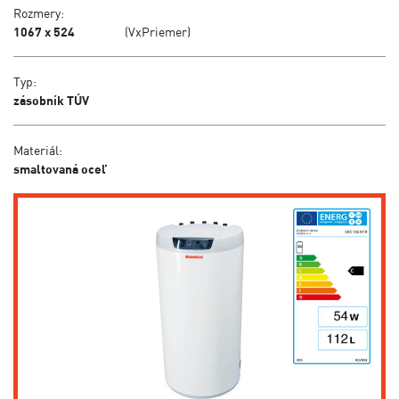
Rozmery:
1067 x 524
(VxPriemer)
Typ:
zásobník TÚV
Materiál:
smaltovaná oceľ