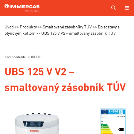
PRODUKTY
Úvod
Produkty
Smaltované zásobníky TÚV
Do zostavy s
plynovým kotlom
UBS 125 V V2 – smaltovaný zásobník TÚV
KOTOL
NA
MIERU
Kód produktu: 8.000001
SERVIS
UBS 125 V V2 –
CENNÍKY
smaltovaný zásobník TÚV
MAPA
PREDAJCOV
A TECHNIKOV
VÝROBA
KONTAKTY