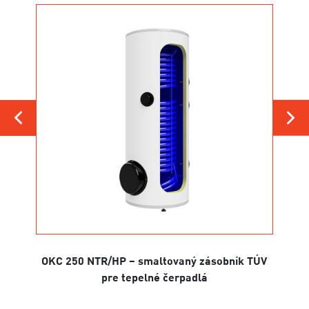
OKC 250 NTR/HP – smaltovaný zásobník TÚV
OKC 3
pre tepelné čerpadlá