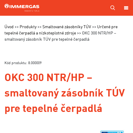
PRODUKTY
Úvod
Produkty
Smaltované zásobníky TÚV
Určené pre
tepelné čerpadlá a nízkoteplotné zdroje
OKC 300 NTR/HP –
smaltovaný zásobník TÚV pre tepelné čerpadlá
KOTOL
NA
MIERU
SERVIS
Kód produktu: 8.000009
OKC 300 NTR/HP –
CENNÍKY
MAPA
smaltovaný zásobník TÚV
PREDAJCOV
A TECHNIKOV
pre tepelné čerpadlá
VÝROBA
KONTAKTY