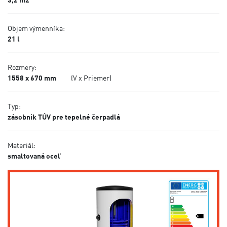
Objem výmenníka:
21 l
Rozmery:
1558 x 670 mm
(V x Priemer)
Typ:
zásobník TÚV pre tepelné čerpadlá
Materiál:
smaltovaná oceľ