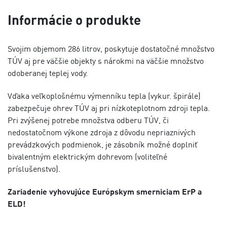
Informácie o produkte
Svojim objemom 286 litrov, poskytuje dostatočné množstvo
TÚV aj pre väčšie objekty s nárokmi na väčšie množstvo
odoberanej teplej vody.
Vďaka veľkoplošnému výmenníku tepla (vykur. špirále)
zabezpečuje ohrev TÚV aj pri nízkoteplotnom zdroji tepla.
Pri zvýšenej potrebe množstva odberu TÚV, či
nedostatočnom výkone zdroja z dôvodu nepriaznivých
prevádzkových podmienok, je zásobník možné doplniť
bivalentným elektrickým dohrevom (voliteľné
príslušenstvo).
Zariadenie vyhovujúce Európskym smerniciam ErP a
ELD!