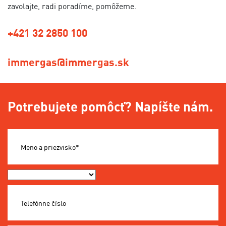
zavolajte, radi poradíme, pomôžeme.
+421 32 2850 100
immergas@immergas.sk
Potrebujete pomôcť? Napíšte nám.
Meno a priezvisko*
Okres*
Telefónne číslo