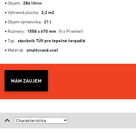
• Objem:
286 litrov
• Výhrevná plocha:
3,2 m2
• Objem výmenníka:
21 l
• Rozmery:
1558 x 670 mm
(V x Priemer)
• Typ:
zásobník TÚV pre tepelné čerpadlá
• Materiál:
smaltovaná oceľ
MÁM ZÁUJEM