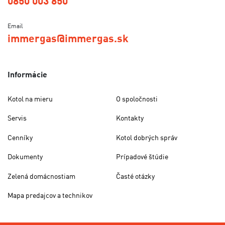
0850 003 850
Email
immergas@immergas.sk
Informácie
Kotol na mieru
O spoločnosti
Servis
Kontakty
Cenníky
Kotol dobrých správ
Dokumenty
Prípadové štúdie
Zelená domácnostiam
Časté otázky
Mapa predajcov a technikov