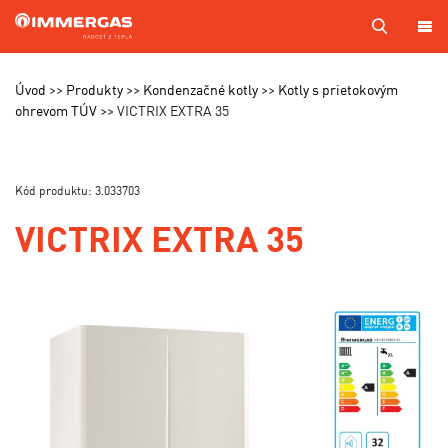
PRODUKTY
Úvod
Produkty
Kondenzačné kotly
Kotly s prietokovým
ohrevom TÚV
VICTRIX EXTRA 35
KOTOL
NA
MIERU
Kód produktu: 3.033703
SERVIS
VICTRIX EXTRA 35
CENNÍKY
MAPA
PREDAJCOV
A TECHNIKOV
VÝROBA
KONTAKTY