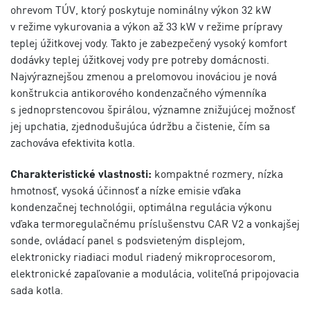
ohrevom TÚV, ktorý poskytuje nominálny výkon 32 kW
v režime vykurovania a výkon až 33 kW v režime prípravy
teplej úžitkovej vody. Takto je zabezpečený vysoký komfort
dodávky teplej úžitkovej vody pre potreby domácnosti.
Najvýraznejšou zmenou a prelomovou inováciou je nová
konštrukcia antikorového kondenzačného výmenníka
s jednoprstencovou špirálou, významne znižujúcej možnosť
jej upchatia, zjednodušujúca údržbu a čistenie, čím sa
zachováva efektivita kotla.
Charakteristické vlastnosti:
kompaktné rozmery, nízka
hmotnosť, vysoká účinnosť a nízke emisie vďaka
kondenzačnej technológii, optimálna regulácia výkonu
vďaka termoregulačnému príslušenstvu CAR V2 a vonkajšej
sonde, ovládací panel s podsvieteným displejom,
elektronicky riadiaci modul riadený mikroprocesorom,
elektronické zapaľovanie a modulácia, voliteľná pripojovacia
sada kotla.