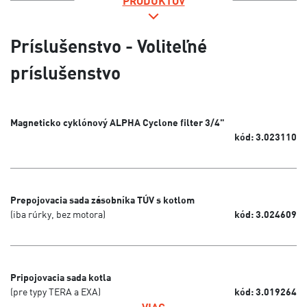
PRODUKTOV
Príslušenstvo - Voliteľné
príslušenstvo
Magneticko cyklónový ALPHA Cyclone filter 3/4"
kód: 3.023110
Prepojovacia sada zásobníka TÚV s kotlom
(iba rúrky, bez motora)
kód: 3.024609
Pripojovacia sada kotla
(pre typy TERA a EXA)
kód: 3.019264