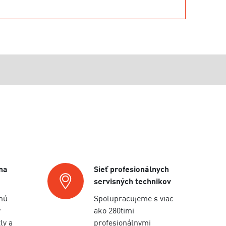
na
Sieť profesionálnych
servisných technikov
nú
Spolupracujeme s viac
y
ako 280timi
ly a
profesionálnymi