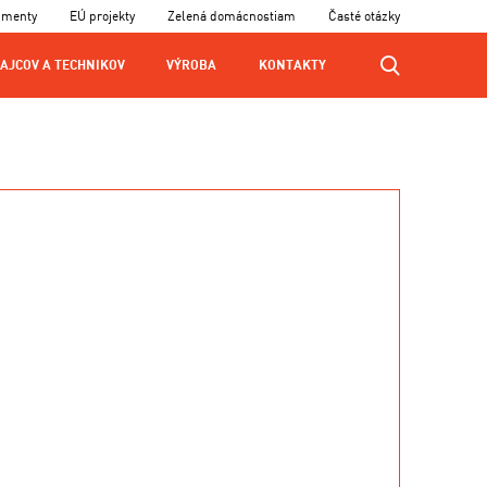
umenty
EÚ projekty
Zelená domácnostiam
Časté otázky
AJCOV A TECHNIKOV
VÝROBA
KONTAKTY