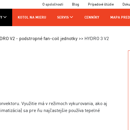
O spoločnosti
Blog
Prípadové štúdie
Dok
Y
KOTOL NA MIERU
SERVIS
CENNÍKY
MAPA PRED
AJCOV
VÝROBA
KONTAKTY
DRO V2 - podstropné fan-coil jednotky
HYDRO 3 V2
CHNIKOV
nvektoru. Využitie má v režimoch vykurovania, ako aj
limatizácia) sa pre ňu najčastejšie používa tepelné