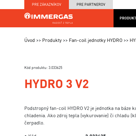
PRE ZÁKAZNÍKOV
PRE PARTNEROV
PRODUKT
KOTOL
MAPA
PRODUKTY
SERVIS
NA
CENNÍKY
PRED
Úvod
Produkty
Fan-coil jednotky HYDRO
HY
MIERU
A TE
Kód produktu: 3.033625
HYDRO 3 V2
Podstropný fan-coil HYDRO V2 je jednotka na báze ko
chladenia. Ako zdroj tepla (vykurovanie) či chladu (k
čerpadlo.