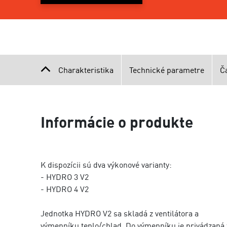
Charakteristika
Technické parametre
Č
Informácie o produkte
K dispozícii sú dva výkonové varianty:
- HYDRO 3 V2
- HYDRO 4 V2
Jednotka HYDRO V2 sa skladá z ventilátora a
výmenníku teplo/chlad. Do výmenníku je privádzaná 