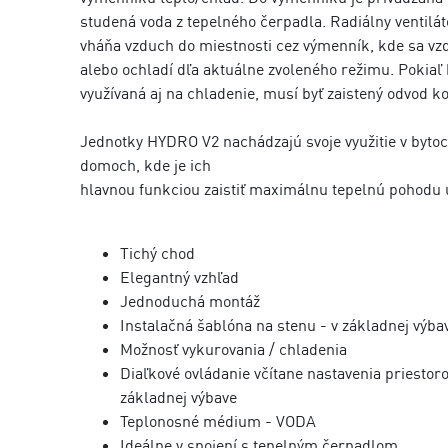
studená voda z tepelného čerpadla. Radiálny ventilát
vháňa vzduch do miestnosti cez výmenník, kde sa vz
alebo ochladí dľa aktuálne zvoleného režimu. Pokiaľ
využívaná aj na chladenie, musí byť zaistený odvod k
Jednotky HYDRO V2 nachádzajú svoje využitie v byto
domoch, kde je ich
hlavnou funkciou zaistiť maximálnu tepelnú pohodu u
Tichý chod
Elegantný vzhľad
Jednoduchá montáž
Instalačná šablóna na stenu - v základnej výba
Možnosť vykurovania / chladenia
Diaľkové ovládanie včítane nastavenia priestorov
základnej výbave
Teplonosné médium - VODA
Ideálne v spojení s tepelným čerpadlom