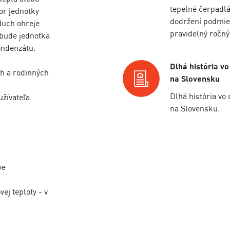
tepelné čerpadlá
or jednotky
dodržení podmie
duch ohreje
pravidelný ročný
 bude jednotka
ondenzátu.
Dlhá história vo
ch a rodinných
na Slovensku
Dlhá história vo 
žívateľa.
na Slovensku.
ve
ej teploty - v