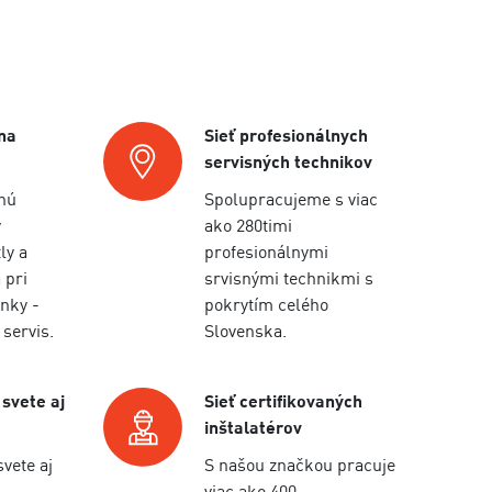
na
Sieť profesionálnych
servisných technikov
nú
Spolupracujeme s viac
y
ako 280timi
ly a
profesionálnymi
 pri
srvisnými technikmi s
nky -
pokrytím celého
 servis.
Slovenska.
 svete aj
Sieť certifikovaných
inštalatérov
svete aj
S našou značkou pracuje
viac ako 400