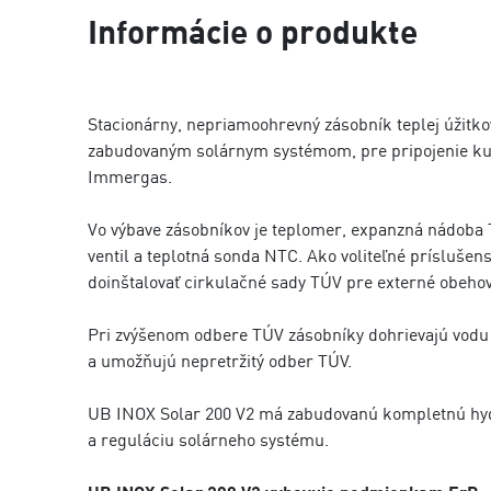
Informácie o produkte
Stacionárny, nepriamoohrevný zásobník teplej úžitko
zabudovaným solárnym systémom, pre pripojenie k
Immergas.
Vo výbave zásobníkov je teplomer, expanzná nádoba 
ventil a teplotná sonda NTC. Ako voliteľné príslušen
doinštalovať cirkulačné sady TÚV pre externé obeho
Pri zvýšenom odbere TÚV zásobníky dohrievajú vodu
a umožňujú nepretržitý odber TÚV.
UB INOX Solar 200 V2 má zabudovanú kompletnú hy
a reguláciu solárneho systému.