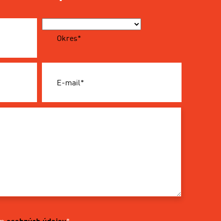
Okres*
E-mail*
ím
osobných údajov
*