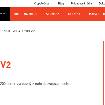
O spoločnosti
Blog
Prípadové štúdie
Dok
Y
KOTOL NA MIERU
SERVIS
CENNÍKY
MAPA PRED
AJCOV
VÝROBA
KONTAKTY
B INOX SOLAR 200 V2
CHNIKOV
 V2
200 litrov, vyrobený z nehrdzavejúcej ocele.