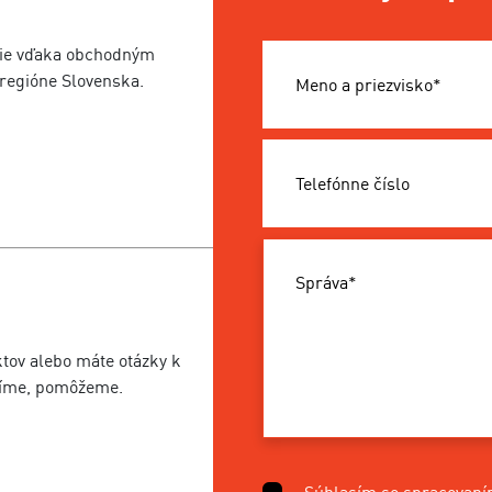
nie vďaka obchodným
regióne Slovenska.
Meno a priezvisko*
Telefónne číslo
Správa*
ktov alebo máte otázky k
díme, pomôžeme.
Súhlasím so spracovan