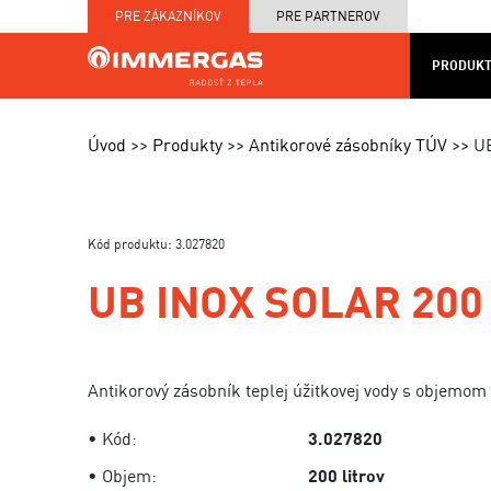
PRE ZÁKAZNÍKOV
PRE PARTNEROV
PRODUKT
KOTOL
MAPA
PRODUKTY
SERVIS
NA
CENNÍKY
PRED
Úvod
Produkty
Antikorové zásobníky TÚV
U
MIERU
A TE
Kód produktu: 3.027820
UB INOX SOLAR 200
Antikorový zásobník teplej úžitkovej vody s objemom 
• Kód:
3.027820
• Objem:
200 litrov