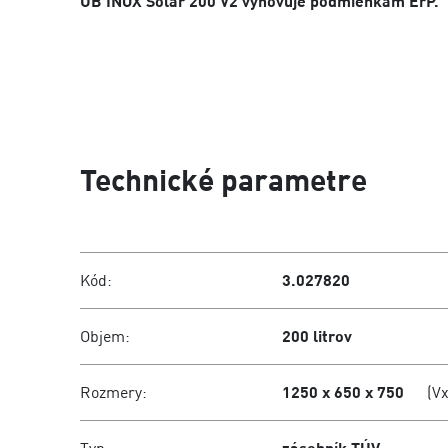
UB INOX Solar 200 V2 vyhovuje podmienkam ErP.
Technické parametre
Kód:
3.027820
Objem:
200 litrov
Rozmery:
1250 x 650 x 750
(V