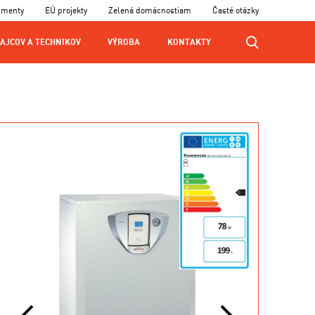
umenty
EÚ projekty
Zelená domácnostiam
Časté otázky
AJCOV A TECHNIKOV
VÝROBA
KONTAKTY