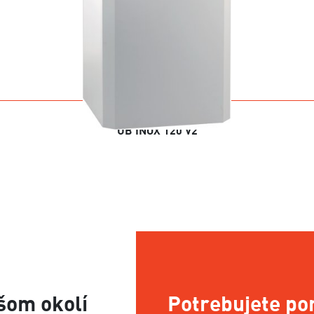
UB INOX 120 V2
šom okolí
Potrebujete po