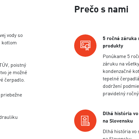
Prečo s nami
vej vody so
5 ročná záruka 
u kotlom
produkty
Ponúkame 5 roč
záruku na všetk
TÚV, poistný
kondenzačné kot
stvo je možné
tepelné čerpadlá
vé čerpadlo.
dodržení podmie
pravidelný ročný
 priebežne
Dlhá história vo
drauliku
na Slovensku
Dlhá história vo 
na Slovensku.