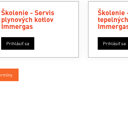
Školenie - Servis
Školenie 
plynových kotlov
tepelných
Immergas
Immerga
Prihlásiť sa
Prihlásiť sa
ermíny.