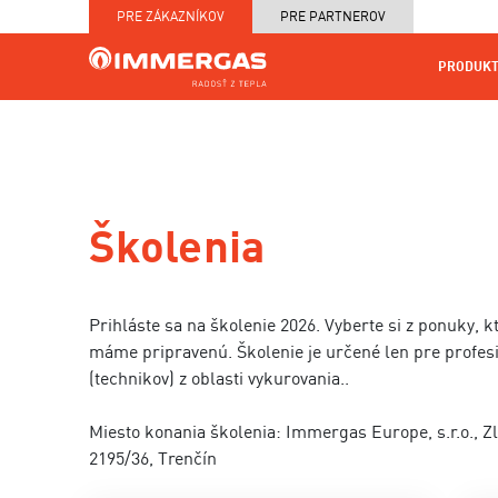
PRE ZÁKAZNÍKOV
PRE PARTNEROV
PRODUKT
KOTOL
MAPA
PRODUKTY
SERVIS
NA
CENNÍKY
PRED
MIERU
A TE
Školenia
Prihláste sa na školenie 2026. Vyberte si z ponuky, k
máme pripravenú. Školenie je určené len pre profes
(technikov) z oblasti vykurovania..
Miesto konania školenia: Immergas Europe, s.r.o., Z
2195/36, Trenčín