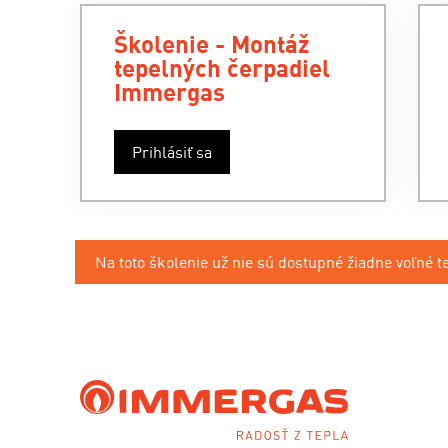
Školenie - Montáž
tepelných čerpadiel
Immergas
Prihlásiť sa
Na toto školenie už nie sú dostupné žiadne voľné t