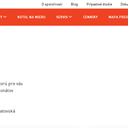
O spoločnosti
Blog
Prípadové štúdie
Dok
Y
KOTOL NA MIERU
SERVIS
CENNÍKY
MAPA PRED
AJCOV
VÝROBA
KONTAKTY
CHNIKOV
torú pre vás
ionálov
latovská