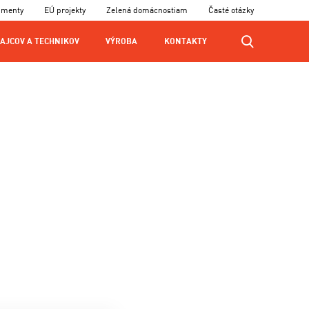
umenty
EÚ projekty
Zelená domácnostiam
Časté otázky
AJCOV A TECHNIKOV
VÝROBA
KONTAKTY