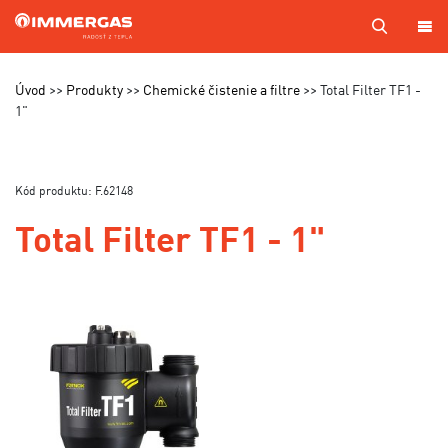
PRODUKTY
Úvod
Produkty
Chemické čistenie a filtre
Total Filter TF1 -
1"
KOTOL
NA
MIERU
Kód produktu: F.62148
SERVIS
Total Filter TF1 - 1"
CENNÍKY
MAPA
PREDAJCOV
A TECHNIKOV
VÝROBA
KONTAKTY